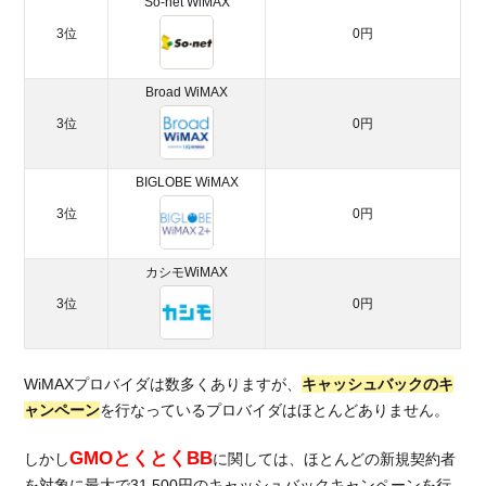
So-net WiMAX
は
3位
0円
GMO
とく
とく
Broad WiMAX
BB！
3位
0円
1.3.
おすす
BIGLOBE WiMAX
め
3位
0円
WiMAX
プロバ
イダ6
カシモWiMAX
社の月
3位
0円
額比較
2.
WiMAX
WiMAXプロバイダは数多くありますが、
キャッシュバックのキ
の人気
ャンペーン
を行なっているプロバイダはほとんどありません。
プロパ
イダー
GMOとくとくBB
紹介
しかし
に関しては、ほとんどの新規契約者
を対象に最大で31,500円のキャッシュバックキャンペーンを行