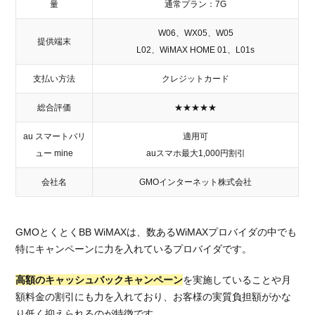
量
通常プラン：7G
W06、WX05、W05
提供端末
L02、WiMAX HOME 01、L01s
支払い方法
クレジットカード
総合評価
★★★★★
au スマートバリ
適用可
ュー mine
auスマホ最大1,000円割引
会社名
GMOインターネット株式会社
GMOとくとくBB WiMAXは、数あるWiMAXプロバイダの中でも
特にキャンペーンに力を入れているプロバイダです。
高額のキャッシュバックキャンペーン
を実施していることや月
額料金の割引にも力を入れており、お客様の実質負担額がかな
り低く抑えられるのが特徴です。