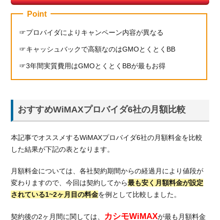
負担
額が
Point
最も
プロバイダによりキャンペーン内容が異なる
お得
キャッシュバックで高額なのはGMOとくとくBB
4.2.
理由
3年間実質費用はGMOとくとくBBが最もお得
②：
高額
なキ
ャッ
おすすめWiMAXプロバイダ6社の月額比較
シュ
バッ
クキ
本記事でオススメするWiMAXプロバイダ6社の月額料金を比較
ャン
した結果が下記の表となります。
ペー
ン
月額料金については、各社契約期間からの経過月により値段が
4.3.
変わりますので、今回は契約してから
最も安く月額料金が設定
理由
されている1~2ヶ月目の料金
を例として比較しました。
③：
端末
カシモWiMAX
契約後の2ヶ月間に関しては、
が最も月額料金