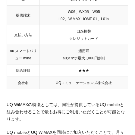
W06、WX05、W05
提供端末
L02、WiMAX HOME 01、L01s
口座振替
支払い方法
クレジットカード
au スマートバリ
適用可
ュー mine
auスマホ最大1,000円割引
総合評価
★★★
会社名
UQコミュニケーションズ株式会社
UQ WiMAXの特徴としては、同社が提供しているUQ mobileと
組み合わせることで最もお得にご利用いただくことが可能とな
ります。
UQ mobileとUQ WiMAXを同時にご加入いただくことで、月々