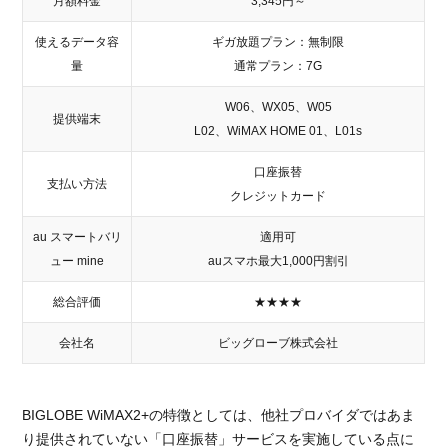
月額料金
3,345円～
使えるデータ容
ギガ放題プラン：無制限
量
通常プラン：7G
W06、WX05、W05
提供端末
L02、WiMAX HOME 01、L01s
口座振替
支払い方法
クレジットカード
au スマートバリ
適用可
ュー mine
auスマホ最大1,000円割引
総合評価
★★★★
会社名
ビッグローブ株式会社
BIGLOBE WiMAX2+の特徴としては、他社プロバイダではあま
り提供されていない「口座振替」サービスを実施している点に