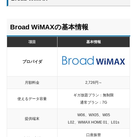
Broad WiMAXの基本情報
項目
基本情報
プロパイダ
月額料金
2,726円～
ギガ放題プラン：無制限
使えるデータ容量
通常プラン：7G
W06、WX05、W05
提供端末
L02、WiMAX HOME 01、L01s
口座振替