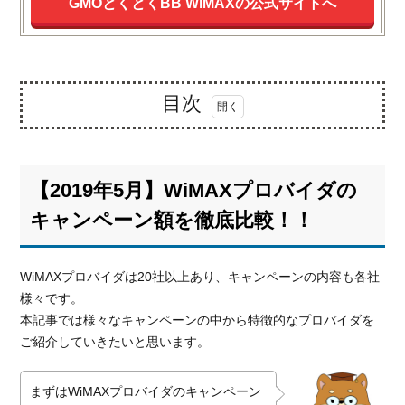
GMOとくとくBB WiMAXの公式サイトへ
目次
1.
【2019
年5
【2019年5月】WiMAXプロバイダの
月】
WiMAX
キャンペーン額を徹底比較！！
プロバ
イダの
キャン
WiMAXプロバイダは20社以上あり、キャンペーンの内容も各社
ペーン
様々です。
額を徹
本記事では様々なキャンペーンの中から特徴的なプロバイダを
底比
ご紹介していきたいと思います。
較！！
1.1.
まずはWiMAXプロバイダのキャンペーン
キャ