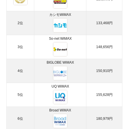
UQ
WiMAX
カシモWiMAX
3.
WiMAX
2位
133,468円
を選ぶ
際に比
So-net WiMAX
較する
ことは
3位
148,656円
３つ！
BIGLOBE WiMAX
3.1.
キャ
4位
150,910円
ッシ
ュバ
UQ WiMAX
ック
額
5位
155,628円
3.2.
3年間
Broad WiMAX
の支
6位
180,979円
払い
総額