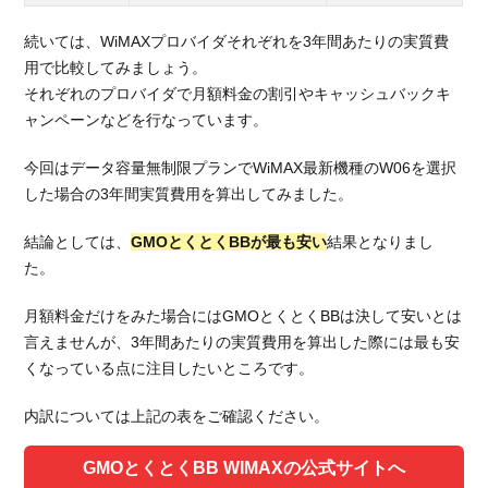
3.3.
続いては、WiMAXプロバイダそれぞれを3年間あたりの実質費
月額
用で比較してみましょう。
料金
それぞれのプロバイダで月額料金の割引やキャッシュバックキ
4.
ャンペーンなどを行なっています。
WiMAX
のおす
今回はデータ容量無制限プランでWiMAX最新機種のW06を選択
すめプ
した場合の3年間実質費用を算出してみました。
ロパイ
ダは
結論としては、
GMOとくとくBBが最も安い
結果となりまし
GMO
た。
とくと
くBB
月額料金だけをみた場合にはGMOとくとくBBは決して安いとは
4.1.
言えませんが、3年間あたりの実質費用を算出した際には最も安
理由
くなっている点に注目したいところです。
①：3
年間
内訳については上記の表をご確認ください。
あた
りの
GMOとくとくBB WIMAXの公式サイトへ
実質