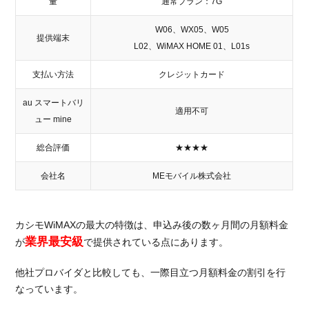
量
通常プラン：7G
W06、WX05、W05
提供端末
L02、WiMAX HOME 01、L01s
支払い方法
クレジットカード
au スマートバリ
適用不可
ュー mine
総合評価
★★★★
会社名
MEモバイル株式会社
カシモWiMAXの最大の特徴は、申込み後の数ヶ月間の月額料金
業界最安級
が
で提供されている点にあります。
他社プロバイダと比較しても、一際目立つ月額料金の割引を行
なっています。