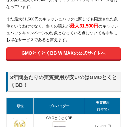
2.1.
なっています。
GMO
とくと
また最大31,500円のキャッシュバックに関しても限定された条
くBB
最大31,500円
件というわけでなく、多くの端末が
のキャッシ
WiMAX
ュバックキャンペーンの対象となっている点についても非常に
2.2.
お得なサービスであると言えます。
カシモ
WiMAX
GMOとくとくBB WIMAXの公式サイトへ
2.3.
BIGLOBE
WiMAX2+
3年間あたりの実質費用が安いのはGMOとくと
2.4.
くBB！
So-net
WiMAX
2.5.
実質費用
順位
プロバイダー
Broad
（3年間）
WiMAX
GMOとくとくBB
2.6.
123,660円