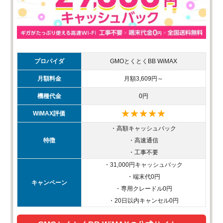
プロパイダ
GMOとくとくBB WiMAX
月額料金
月額3,609円～
機種代金
0円
★★★★★
WiMAX評価
・高額キャッシュバック
特徴
・高速通信
・工事不要
・31,000円キャッシュバック
・端末代0円
キャンペーン
・専用クレードル0円
・20日以内キャンセル0円