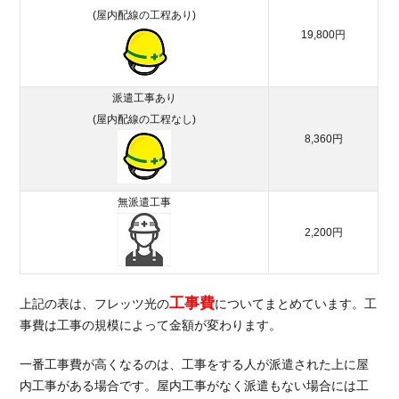
光回
(屋内配線の工程あり)
線を
19,800円
選ぶ
3.2.
派遣工事あり
キャ
(屋内配線の工程なし)
ッシ
ュバ
8,360円
ック
の多
い代
無派遣工事
理店
を選
2,200円
ぶ
3.3.
スマ
工事費
上記の表は、フレッツ光の
についてまとめています。工
ホキ
事費は工事の規模によって金額が変わります。
ャリ
アに
一番工事費が高くなるのは、工事をする人が派遣された上に屋
合わ
内工事がある場合です。屋内工事がなく派遣もない場合には工
せる