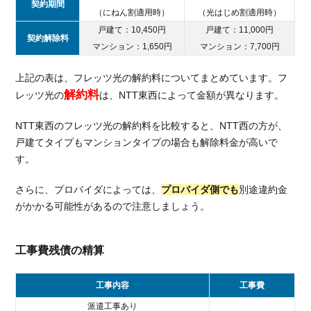
契約期間
を
（にねん割適用時）
（光はじめ割適用時）
解
戸建て：10,450円
戸建て：11,000円
約
契約解除料
マンション：1,650円
マンション：7,700円
す
る
上記の表は、フレッツ光の解約料についてまとめています。フ
時
解約料
レッツ光の
は、NTT東西によって金額が異なります。
の
乗
り
NTT東西のフレッツ光の解約料を比較すると、NTT西の方が、
換
戸建てタイプもマンションタイプの場合も解除料金が高いで
え
す。
先
の
さらに、プロバイダによっては、
プロバイダ側でも
別途違約金
選
がかかる可能性があるので注意しましょう。
び
方
工事費残債の精算
3.1.
違約
金還
工事内容
工事費
元の
派遣工事あり
ある