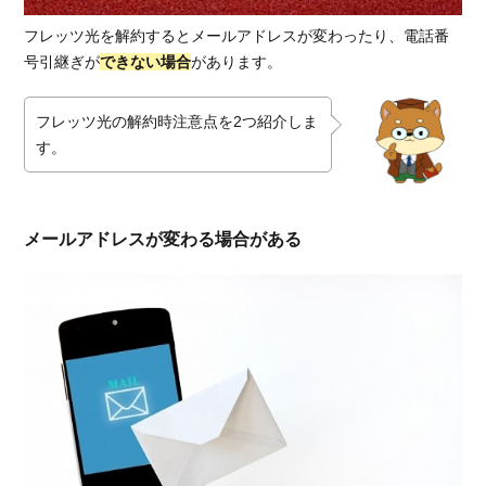
かり
フレッツ光を解約するとメールアドレスが変わったり、電話番
4.2.
号引継ぎが
できない場合
があります。
ドコ
モ光
フレッツ光の解約時注意点を2つ紹介しま
4.3.
す。
ソフ
トバ
ンク
光
メールアドレスが変わる場合がある
4.4.
NURO
光
5.
お
得
に
乗
り
換