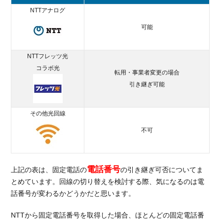
ト割
NTTアナログ
で比
可能
較
6.
総
NTTフレッツ光
括：
コラボ光
転用・事業者変更の場合
光回
引き継ぎ可能
線の
解約
金は
その他光回線
乗り
換え
不可
で実
質無
料に
電話番号
なる
上記の表は、固定電話の
の引き継ぎ可否についてま
とめています。回線の切り替えを検討する際、気になるのは電
話番号が変わるかどうかだと思います。
NTTから固定電話番号を取得した場合、ほとんどの固定電話番