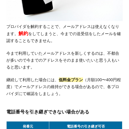
え
が
で
き
プロバイダを解約することで、メールアドレスは使えなくなり
る
解約
ます。
をしてしまうと、今までの送受信をしたメールを確
光
認することもできません。
回
線
を
今まで利用していたメールアドレスを新しくするのは、不都合
比
が多いので今までのアドレスをそのまま使いたいと思う人もい
較
ると思います。
5.1.
継続して利用した場合には、
低料金プラン
（月額100〜400円程
解約
度）でメールアドレスの維持ができる場合があるので、各プロ
金還
元で
バイダにて確認をしましょう。
比較
5.2.
電話番号を引き継ぎできない場合がある
スマ
ホの
発番元
電話番号の引き継ぎ可否
セッ