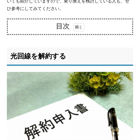
いても紹介していますので、乗り換えを検討している人も、ぜ
ひ参考にしてみてください。
目次
1.
光
回
光回線を解約する
線
を
解
約
す
る
1.1.
フレ
ッツ
光の
解約
手順