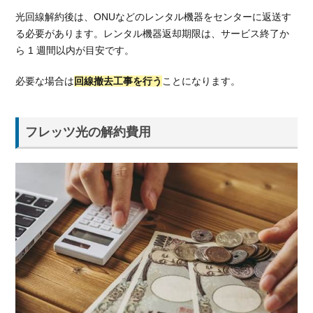
線
光回線解約後は、ONUなどのレンタル機器をセンターに返送す
の
る必要があります。レンタル機器返却期限は、サービス終了か
解
ら 1 週間以内が目安です。
約
に
必要な場合は
回線撤去工事を行う
ことになります。
か
か
る
費
フレッツ光の解約費用
用
を
無
料
に
す
る
方
法
2.1.
更新