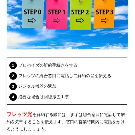
時の
注意
点
1.3.1.
メール
アドレ
スが変
わる場
合があ
る
プロバイダの解約手続きをする
1.3.2.
フレッツの総合窓口に電話して解約の旨を伝える
電話番
号を引
レンタル機器の返却
き継ぎ
必要な場合は回線撤去工事
できな
い場合
がある
フレッツ光
を解約する際には、まずは総合窓口に電話して解
2.
約を気部することを伝えます。窓口の営業時間内に電話をかけ
光
るようにしましょう。
回