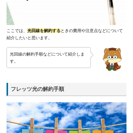
1.2.
フレ
ッツ
光の
解約
ここでは、
光回線を解約する
ときの費用や注意点などについて
費用
紹介したいと思います。
1.2.1.
契約解
光回線の解約手順などについて紹介しま
除料
す。
1.2.2.
工事費
残債の
精算
フレッツ光の解約手順
1.3.
フレ
ッツ
光を
解約
する