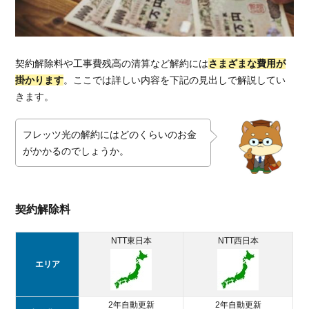
月に
解約
する
2.2.
契約解除料や工事費残高の清算など解約には
さまざまな費用が
コラ
掛かります
。ここでは詳しい内容を下記の見出しで解説してい
ボ光
に転
きます。
用す
る
フレッツ光の解約にはどのくらいのお金
2.3.
がかかるのでしょうか。
他社
の光
回線
に乗
契約解除料
り換
える
NTT東日本
NTT西日本
3.
エリア
光
回
線
2年自動更新
2年自動更新