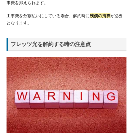
事費を抑えられます。
4.
お
工事費を分割払いにしている場合、解約時に
残債の清算
が必要
得
となります。
に
乗
り
フレッツ光を解約する時の注意点
換
え
が
で
き
る
光
回
線
を
紹
介
4.1.
auひ