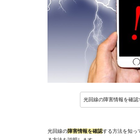
認
す
る
方
法
と
は
1.1.
各光
回線
の公
式サ
イト
で確
光回線の障害情報を確認
認す
る
1.2.
各光
回線
光回線の
障害情報を確認
する方法を知っ
のサ
る方法を説明します。