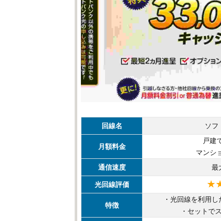
回線名
ソフ
戸建て
月額料金
マンショ
通信速度
最
★
光回線評価
・光回線を利用し
特徴
・セットで