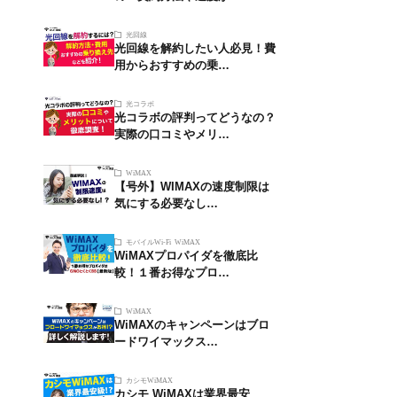
光回線
光回線を解約したい人必見！費
用からおすすめの乗…
光コラボ
光コラボの評判ってどうなの？
実際の口コミやメリ…
WiMAX
【号外】WIMAXの速度制限は
気にする必要なし…
モバイルWi-Fi
WiMAX
WiMAXプロパイダを徹底比
較！１番お得なプロ…
WiMAX
WiMAXのキャンペーンはブロ
ードワイマックス…
カシモWiMAX
カシモ WiMAXは業界最安