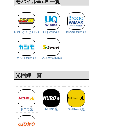
モバイルWi-Fi一覧
GMOとくとくBB
UQ WiMAX
Broad WiMAX
カシモWiMAX
So-net WiMAX
光回線一覧
ドコモ光
NURO光
Softbank光