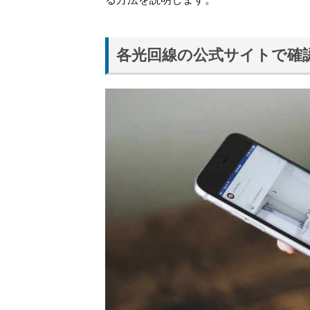
ポー
トセ
ンタ
ーで
各光回線の公式サイトで確
確認
1.3.
SNS
上の
ユー
ザー
の声
を参
考に
する
2.
光
回
線
の
障