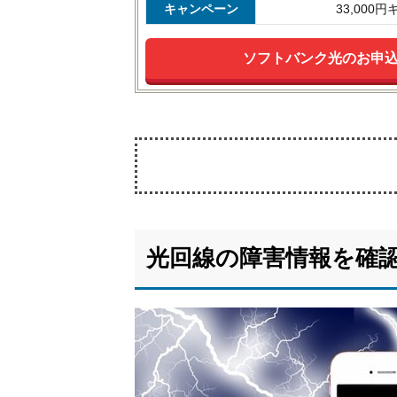
キャンペーン
33,000
ソフトバンク光のお申
1.
光
回
光回線の障害情報を確
線
の
障
害
情
報
を
確