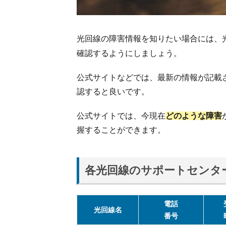
害
が
起
き
光回線の障害情報を知りたい場合には、
た
確認するようにしましょう。
時
の
公式サイトなどでは、最新の情報が記載
対
処
認すると良いです。
方
法
公式サイトでは、今現在
どのような障害
2.1.
握することができます。
手順
①復
旧ま
各光回線のサポートセンタ
で待
つ
2.2.
電話
手順
光回線名
番号
②ONU