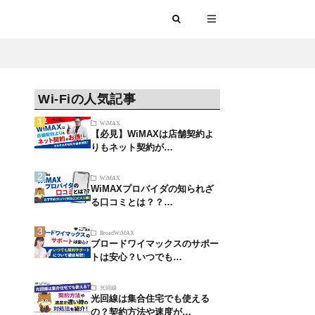
Wi-Fiの人気記事
WiMAX
【必見】WiMAXは店舗契約よ
りもネット契約が…
WiMAX
WiMAXプロバイダの知られざ
る口コミとは？？…
BroadWiMAX
ブロードワイマックスのサポー
トは安心？いつでも…
光回線
光回線は集合住宅でも使える
の？契約方法や速度が…