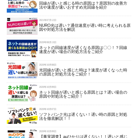
回線が遅いと感じる時の原因は？原因別の改善方
法や速度が速いおすすめ光回線を紹介
2021年07月12日
NURO光は遅い？通信速度が遅い時に考えられる原
因や対処方法を解説
2020年08月13日
ネットの回線速度が遅くなる原因は〇〇！？回線
速度が遅い場合の対処方法をご紹介
2020年10月08日
光回線が遅いと感じた時は？速度が遅くなった時
の原因と対処方法をご紹介！
2020年10月09日
ネット回線が遅いと感じる原因とは？遅い場合の
原因や対処法をご紹介！
2020年10月07日
ソフトバンク光は遅くない！遅い時の原因と対処
法を徹底解説！！
2020年10月09日
【事実調査】auひかりは遅くない！！遅いと感じ