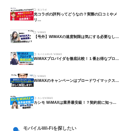
光コラボ
光コラボの評判ってどうなの？実際の口コミやメ
リ…
WiMAX
【号外】WIMAXの速度制限は気にする必要なし…
モバイルWi-Fi
WiMAX
WiMAXプロパイダを徹底比較！１番お得なプロ…
WiMAX
WiMAXのキャンペーンはブロードワイマックス…
カシモWiMAX
カシモ WiMAXは業界最安級！？契約前に知っ…
モバイルWi-Fiを探したい