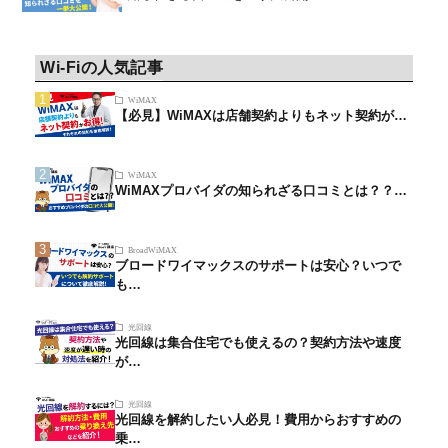
Wi-Fiの人気記事
WiMAX
【必見】WiMAXは店舗契約よりもネット契約が…
WiMAX
WiMAXプロバイダの知られざる口コミとは？？…
BroadWiMAX
ブロードワイマックスのサポートは安心？いつで
も…
光回線
光回線は集合住宅でも使えるの？契約方法や速度
が…
光回線
光回線を解約したい人必見！費用からおすすめの
乗…