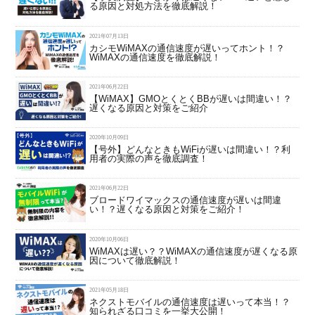
る原因と対処方法を徹底解説！
2021年07月13日
カシモWiMAXの通信速度が遅いってホント！？
WiMAXの通信速度を徹底解説！
2021年06月22日
【WiMAX】GMOとくとくBBが遅いは間違い！？
遅くなる原因と対策をご紹介
2020年10月09日
【号外】どんなときもWiFiが遅いは間違い！？利
用者の実際の声を徹底調査！
2021年06月22日
ブロードワイマックスの通信速度が遅いは間違
い！？遅くなる原因と対策をご紹介！
2020年10月06日
WiMAXは遅い？？WiMAXの通信速度が遅くなる原
因について徹底解説！
2021年05月18日
ネクストモバイルの通信速度は遅いって本当！？
知られざる口コミを一挙大公開！