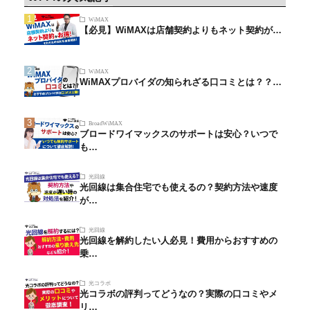
WiMAX
【必見】WiMAXは店舗契約よりもネット契約が…
WiMAX
WiMAXプロバイダの知られざる口コミとは？？…
BroadWiMAX
ブロードワイマックスのサポートは安心？いつで
も…
光回線
光回線は集合住宅でも使えるの？契約方法や速度
が…
光回線
光回線を解約したい人必見！費用からおすすめの
乗…
光コラボ
光コラボの評判ってどうなの？実際の口コミやメ
リ…