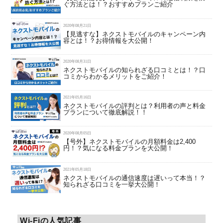
ぐ方法とは！？おすすめプランご紹介
2020年08月21日
【見逃すな】ネクストモバイルのキャンペーン内
容とは！？お得情報を大公開！
2020年08月31日
ネクストモバイルの知られざる口コミとは！？口
コミからわかるメリットをご紹介！
2021年05月16日
ネクストモバイルの評判とは？利用者の声と料金
プランについて徹底解説！！
2020年08月05日
【号外】ネクストモバイルの月額料金は2,400
円！？気になる料金プランを大公開！
2021年05月18日
ネクストモバイルの通信速度は遅いって本当！？
知られざる口コミを一挙大公開！
Wi-Fiの人気記事