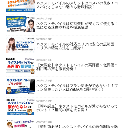
ネクストモバイルのメリットはコスパの良さ！コ
スパだけじゃない魅力も徹底解説！
2020年07月17日
ネクストモバイルは初期費用が安くスグ使える！
気になる速度や料金を徹底解説！
2020年08月04日
ネクストモバイルの対応エリアは安心の広範囲！
エリアの確認方法をご紹介！
2020年08月05日
【大調査】ネクストモバイルの高評価？低評価？
利用者の声を徹底分析！
2020年07月17日
ネクストモバイルはプラン変更ができない！？プ
ラン変更したい人はWiMAXに乗り換え！
2021年05月18日
【噂を調査】ネクストモバイルが繋がらないって
ホント！？世間の声を大公開！
2020年09月15日
【契約前必見】ネクストモバイルの通信制限を防