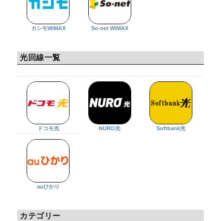
カシモWiMAX
So-net WiMAX
光回線一覧
ドコモ光
NURO光
Softbank光
auひかり
カテゴリー