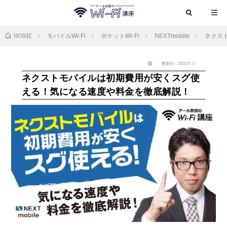
HOME
モバイルWi-Fi
ポケットWi-Fi
NEXTmobile
ネクス
更新日：2020.07.17
ネクストモバイルは初期費用が安くスグ使
える！気になる速度や料金を徹底解説！