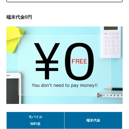
バイ
ル
WiFi
端末代金0円
を比
較
4.1.
通信
速度
を比
較
4.2.
月額
料金
平
均・
実質
費用
を比
モバイル
較
端末代金
WiFi名
4.3.