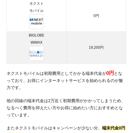
ネクスト
キャ
モバイル
ンペ
0円
ーン
内容
を比
BIGLOBE
較
WiMAX
5.
19,200円
総
括：
ネク
スト
0円
ネクストモバイルは初期費用としてかかる端末代金が
とな
モバ
っており、お得にインターネットサービスを始められるのが魅
イル
力です。
は初
期費
他の回線の端末代金は2万近く初期費用がかかってしまうため、
用も
なるべく費用を抑えたい方やお得に始めたい方におすすめとな
お安
いお
っています。
すす
めモ
またネクストモバイルはキャンペーンが少ない分、
端末代金0円