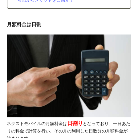
らわかるメリットをご紹介！
初期
費用
のお
安い
月額料金は日割
おす
すめ
のモ
バイ
ル
WiFi
3.1.
高額
キャ
ッシ
ュバ
ック
なら
GMO
とく
日割り
ネクストモバイルの月額料金は
となっており、一日あた
とく
りの料金で計算を行い、その月の利用した日数分の月額料金が
BB