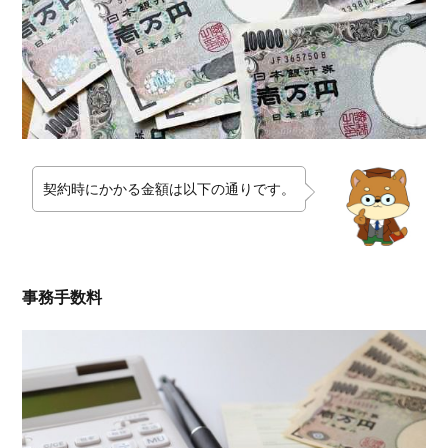
安い
2.
初
期
費
用
だ
け
契約時にかかる金額は以下の通りです。
じ
ゃ
な
い
ネ
事務手数料
ク
ス
ト
モ
バ
イ
ル