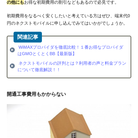
バイ
の他にも
お得な初期費用の割引などもあるので必見です。
ル
WiFi
初期費用をなるべく安くしたいと考えている方はぜひ、端末代0
円のネクストモバイルに申し込んでみてはいかがでしょうか。
WiMAXプロパイダを徹底比較！１番お得なプロパイダ
はGMOとくとくBB【最新版】
ネクストモバイルの評判とは？利用者の声と料金プラン
について徹底解説！！
開通工事費用もかからない