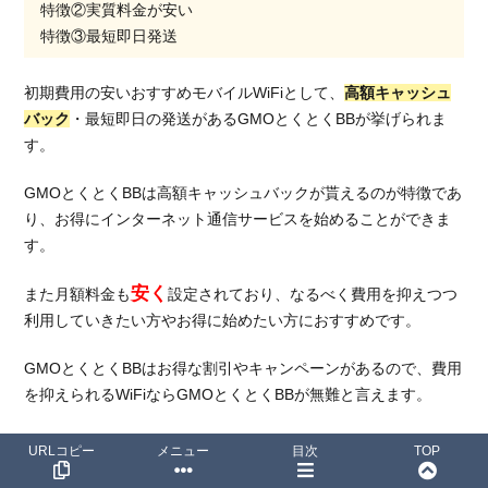
特徴②実質料金が安い
特徴③最短即日発送
初期費用の安いおすすめモバイルWiFiとして、
高額キャッシュ
バック
・最短即日の発送があるGMOとくとくBBが挙げられま
す。
GMOとくとくBBは高額キャッシュバックが貰えるのが特徴であ
り、お得にインターネット通信サービスを始めることができま
す。
安く
また月額料金も
設定されており、なるべく費用を抑えつつ
利用していきたい方やお得に始めたい方におすすめです。
GMOとくとくBBはお得な割引やキャンペーンがあるので、費用
を抑えられるWiFiならGMOとくとくBBが無難と言えます。
他にも
最短即日で発送可能
ですぐにインターネット利用ができ
URLコピー
メニュー
目次
TOP
るので、ぜひGMOとくとくBBに申し込んでみてはいかがでしょ