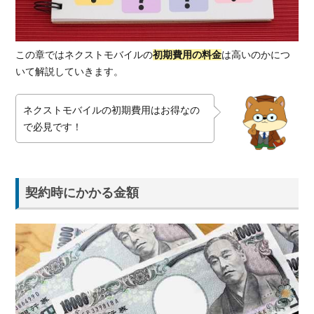
1.1.1.
事務手
数料
この章ではネクストモバイルの
初期費用の料金
は高いのかにつ
1.1.2.
いて解説していきます。
月額料
金は日
割
ネクストモバイルの初期費用はお得なの
で必見です！
1.1.3.
端末代
金0円
1.1.4.
契約時にかかる金額
開通工
事費用
もかか
らない
1.2.
月額
料金
もお