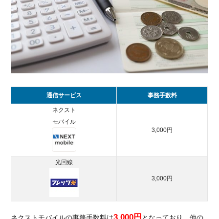
の
メ
リ
ッ
ト
2.1.
プラ
ンが
選べ
通信サービス
事務手数料
る
ネクスト
2.2.
モバイル
通信
3,000円
制限
がな
い
光回線
2.3.
3,000円
ソフ
トバ
ンク
回線
3,000円
ネクストモバイルの事務手数料は
となっており、他の