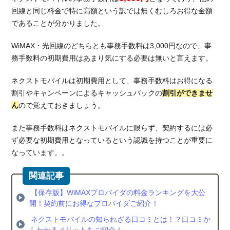
利用
回線と同じ料金で特に高額という訳では無くむしろお得な金額
2.4.
であることが分かりました。
最短
即日
WiMAX・光回線のどちらとも事務手数料は3,000円なので、事
発送
務手数料の初期費用はあまり気にする必要は無いと言えます。
2.5.
ネクストモバイルは初期費用として、事務手数料はお得になる
いつ
割引やキャンペーンによるキャッシュバックの
割引ができませ
でも
解約
ん
ので覚えておきましょう。
サポ
ート
また事務手数料はネクストモバイルに限らず、契約するには必
あり
ず必要な初期費用となっているという認識を持つことが重要に
なっています。。
3.
ネク
スト
モバ
【保存版】WiMAXプロバイダの料金ランキングを大公
イル
開！契約前にお得なプロバイダご紹介！
と同
ネクストモバイルの知られざる口コミとは！？口コミか
様に