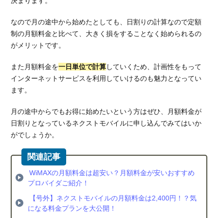
決まります。
3.2.
乗り換
なので月の途中から始めたとしても、日割りの計算なので定額
えキャ
制の月額料金と比べて、大きく損をすることなく始められるの
ンペー
がメリットです。
ンがお
得な
また月額料金を
一日単位で計算
していくため、計画性をもって
Broad
インターネットサービスを利用していけるのも魅力となってい
WiMAX
ます。
4.
ネク
月の途中からでもお得に始めたいという方はぜひ、月額料金が
スト
日割りとなっているネクストモバイルに申し込んでみてはいか
モバ
がでしょうか。
イル
と初
期費
用の
WiMAXの月額料金は超安い？月額料金が安いおすすめ
お安
プロバイダご紹介！
いお
【号外】ネクストモバイルの月額料金は2,400円！？気
すす
になる料金プランを大公開！
めモ