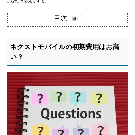
あなたは必見ですよ。
目次
1.
ネク
スト
ネクストモバイルの初期費用はお高
モバ
イル
い？
の初
期費
用は
お高
い？
1.1.
契約
時に
かか
る金
額