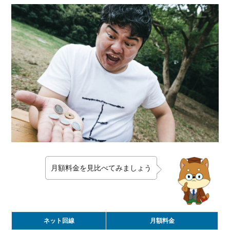
ター
ネッ
トが
使え
る
2.
モバ
イル
WiFi
を価
格で
選ぶ
なら
ど
こ？
月額料金を見比べてみましょう
2.1.
WiMAX
をおす
すめす
ネット回線
月額料金
る理由