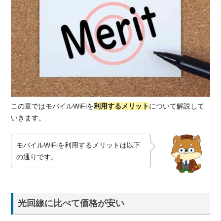
1.1.
光回
線に
比べ
て価
格が
安い
1.2.
工事
この章ではモバイルWiFiを
利用するメリット
について解説して
不要
いきます。
で最
短即
日か
モバイルWiFiを利用するメリットは以下
ら使
の通りです。
える
1.3.
外で
も高
光回線に比べて価格が安い
速の
イン