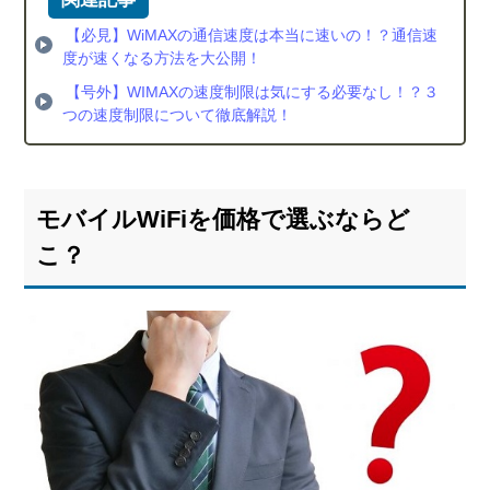
較
【必見】WiMAXの通信速度は本当に速いの！？通信速
5.3.
度が速くなる方法を大公開！
キャ
ンペ
【号外】WIMAXの速度制限は気にする必要なし！？３
ーン
つの速度制限について徹底解説！
を比
較
6.
モバイルWiFiを価格で選ぶならど
総
括：
こ？
価格
を安
くお
得に
モバ
イル
WiFi
を使
う！
高額