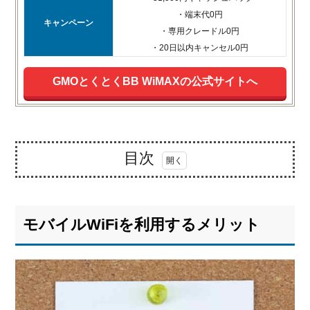
・端末代0円
キャンペーン
・専用クレードル0円
・20日以内キャンセル0円
GMOとくとくBB WiMAXの公式サイトへ
目次
1.
モバ
イル
モバイルWiFiを利用するメリット
WiFi
を利
用す
るメ
リッ
ト