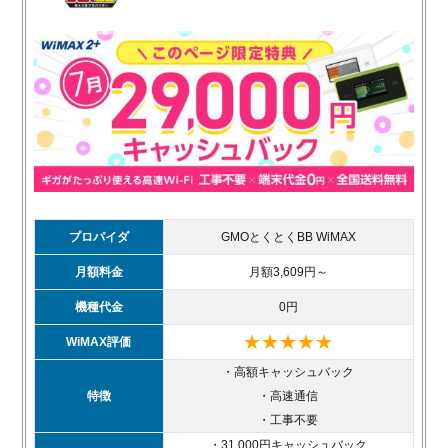
プロパイダ
GMOとくとくBB WiMAX
月額料金
月額3,609円～
機種代金
0円
★★★★★
WiMAX評価
・高額キャッシュバック
特徴
・高速通信
・工事不要
・31,000円キャッシュバック