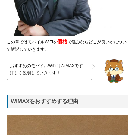
キャ
ッシ
ュバ
ック
なら
GMO
とく
価格
この章ではモバイルWiFiを
で選ぶならどこが良いかについ
とく
て解説していきます。
BB！
おすすめのモバイルWiFiはWiMAXです！
詳しく説明していきます！
WiMAXをおすすめする理由