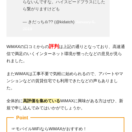
らないんですな。ハイスピードプラスにした
ら繋がりますけども
— きだっち♎️?? (@kidatch)
January 6,
2019
評判
WiMAXの口コミからの
は上記の通りとなっており、高速通
信で満足のいくインターネット環境が整ったなどの意見が見ら
れました。
またWiMAXは工事不要で気軽に始められるので、アパートやマ
ンションなどの賃貸住宅でも利用できたなどの声もありまし
た。
全体的に
高評価を集めている
WiMAXに興味がある方はぜひ、新
規で申し込んでみてはいかがでしょうか。
Point
モバイルWiFiならWiMAXがおすすめ！