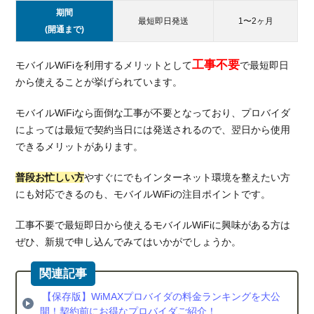
理店
期間
から
最短即日発送
1〜2ヶ月
の契
(開通まで)
約が
おす
工事不要
モバイルWiFiを利用するメリットとして
で最短即日
すめ
から使えることが挙げられています。
4.
お得
モバイルWiFiなら面倒な工事が不要となっており、プロバイダ
な価
によっては最短で契約当日には発送されるので、翌日から使用
格の
できるメリットがあります。
モバ
イル
普段お忙しい方
やすぐにでもインターネット環境を整えたい方
WiFi
にも対応できるのも、モバイルWiFiの注目ポイントです。
をご
紹介
工事不要で最短即日から使えるモバイルWiFiに興味がある方は
4.1.
ぜひ、新規で申し込んでみてはいかがでしょうか。
高額
キャ
ッシ
【保存版】WiMAXプロバイダの料金ランキングを大公
ュバ
開！契約前にお得なプロバイダご紹介！
ック