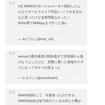
UQ WiMAXのモバイルルーター契約したん
だけどサービスエリア判定○～△で大丈夫か
なと思ったけど全然問題なかった！
5GHz帯で68Mbpsまで行った強い
pic.twitter.com/X0rqXeutVp
— みどりん (@mdr_n0)
May 28, 2018
wimaxの通信速度が雑魚過ぎて古戦場から逃
げようとしたけど、窓際に置いた途端サクサ
クになってモチベが高まった
— ヒルイシ (@cirueltveim)
May 27, 2018
WiMAX契約して、今更知ったのですが、
WiMAX自体は地下鉄のトンネル内とか繋が