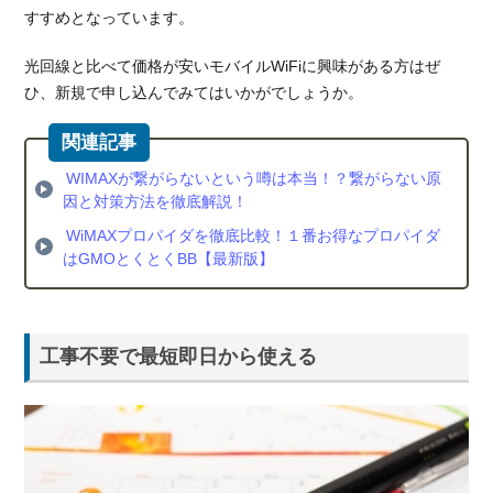
すすめとなっています。
は？
3.
光回線と比べて価格が安いモバイルWiFiに興味がある方はぜ
モバ
ひ、新規で申し込んでみてはいかがでしょうか。
イル
WiFi
の価
格を
WIMAXが繋がらないという噂は本当！？繋がらない原
安く
因と対策方法を徹底解説！
する
WiMAXプロパイダを徹底比較！１番お得なプロパイダ
に
はGMOとくとくBB【最新版】
は？
3.1.
キャ
ンペ
工事不要で最短即日から使える
ーン
のな
い申
し込
み窓
口は