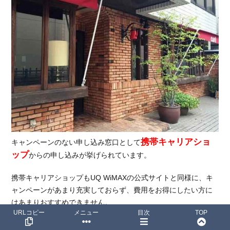
携帯キャリアショ
キャンペーンのない申し込み窓口として
ップ
からの申し込みが挙げられています。
携帯キャリアショップもUQ WiMAXの公式サイトと同様に、キ
ャンペーンがあまり充実しておらず、費用をお得にしたい方に
はあまりおすすめできません。
URLコピー
メニュー
目次
TOP
携帯キャリアショップは主にiPhoneやスマートフォンの営業に