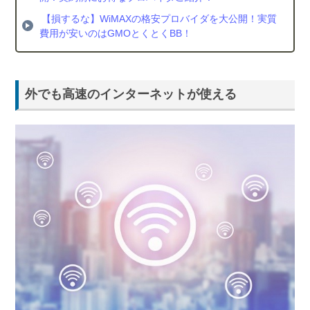
なら
【損するな】WiMAXの格安プロバイダを大公開！実質
GMO
費用が安いのはGMOとくとくBB！
とく
とく
BB
外でも高速のインターネットが使える
4.2.
月額料
金が安
い！カ
シモ
WiMAX
4.3.
乗り換
えキャ
ンペー
ンがお
得な
Broad
WiMAX