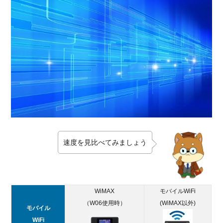
速度を見比べてみましょう
WiMAX
モバイルWiFi
（W06使用時）
(WiMAX以外)
モバイル
WiFi