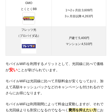
GMO
2.1.1.
とくとくBB
1〜2ヶ月目:3,609円
理由①
3ヶ月目以降:4,263円
月額料
金が安
い
フレッツ光
（プロバイダ込）
2.1.2.
戸建て:5,400円
理由②
マンション:4,510円
モバイ
ルWiFi
の中で
最速
モバイルWiFiを利用するメリットとして、光回線に比べて価格
安い
が
ことが挙げられています。
2.1.3.
理由③
モバイルWiFiは光回線に比べて月額料金が安くなっており、加
通信エ
えて高額キャッシュバックなどのキャンペーンも付けれるので
リアが
広い
さらにお得になります。
2.2.
モバイルWiFiは利用期間によって料金は変動しますが、それで
WiMAX
も光回線よりも割安になるのでなるべく
費用を抑えたい方
にお
の評判