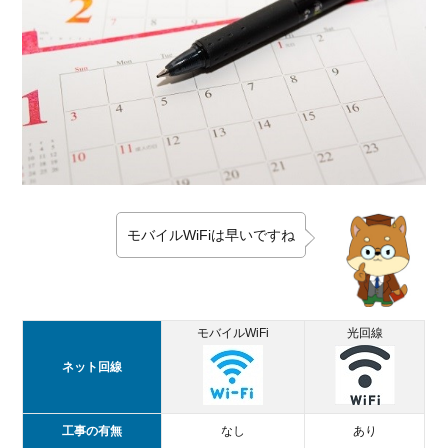
避け
る
3.1.1.
UQ
WiMAX
公式サ
イト
3.1.2.
携帯キ
ャリア
モバイルWiFiは早いですね
ショッ
プ
3.1.3.
家電量
モバイルWiFi
光回線
販店
ネット回線
3.2.
WEB
の代
工事の有無
なし
あり