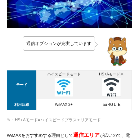
通信オプションが充実しています
ハイスピードモード
HS+Aモード※
モード
利用回線
WiMAX 2+
au 4G LTE
※：HS+Aモード=ハイスピードプラスエリアモード
通信エリア
WiMAXをおすすめする理由として
が広いので、電