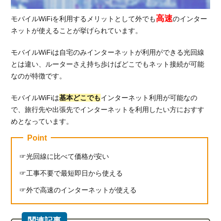
5.
お得
高速
モバイルWiFiを利用するメリットとして外でも
のインター
な価
ネットが使えることが挙げられています。
格の
モバ
モバイルWiFiは自宅のみインターネットが利用ができる光回線
イル
とは違い、ルーターさえ持ち歩けばどこでもネット接続が可能
WiFi
なのが特徴です。
を内
容別
モバイルWiFiは
基本どこでも
インターネット利用が可能なの
に比
較
で、旅行先や出張先でインターネットを利用したい方におすす
めとなっています。
5.1.
月額
Point
料金
を比
光回線に比べて価格が安い
較
工事不要で最短即日から使える
5.2.
外で高速のインターネットが使える
初期
費用
を比