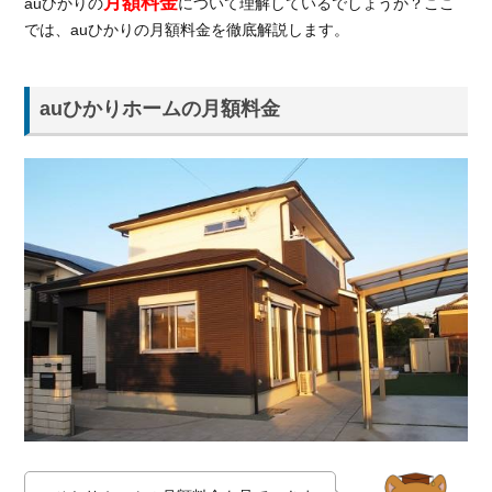
月額料金
auひかりの
について理解しているでしょうか？ここ
高速サ
では、auひかりの月額料金を徹底解説します。
ービス
利用料
1.2.
auひかりホームの月額料金
auひ
かり
マン
ショ
ンの
月額
料金
1.2.1.
auひか
りマン
ション
の契約
期間
1.2.2.
タイプ