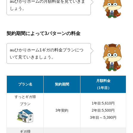
auひかりホームの月額料金を見ていきま
Gの場
しょう。
合
1.2.3.
プラン
は住宅
契約期間によって3パターンの料金
設備に
よって
auひかりホーム1ギガの料金プランにつ
決まる
いて見ていきましょう。
1.3.
auひ
かり
の工
月額料金
プラン名
契約期間
事費
（1年目）
1.4.
すっとギガ得
auひ
1年目:5,610円
プラン
かり
3年契約
2年目:5,500円
オプ
3年目～:5,390円
ショ
ンの
ギガ得