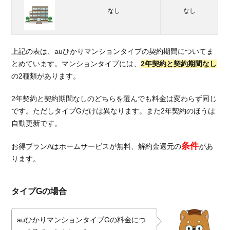
5.1.
なし
なし
月額
料金
を比
較
上記の表は、auひかりマンションタイプの契約期間についてま
とめています。マンションタイプには、
2年契約と契約期間なし
5.2.
の2種類があります。
スマ
ホの
セッ
2年契約と契約期間なしのどちらを選んでも料金は変わらず同じ
ト割
です。ただしタイプGだけは異なります。また2年契約のほうは
引で
自動更新です。
比較
条件
お得プランAはホームサービスが無料、解約金還元の
があ
5.3.
ります。
キャ
ンペ
ーン
タイプGの場合
工事
費で
比較
auひかりマンションタイプGの料金につ
6.