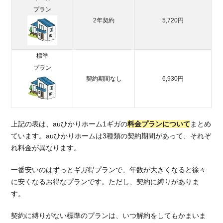
月額
プラン
料金
2年契約
5,720円
1.5.
auひ
かり
標準
の月
プラン
額料
契約期間なし
6,930円
金に
関す
る評
判
は？
上記の表は、auひかりホーム1ギガの
料金プランについて
まとめ
ています。auひかりホームは3種類の契約期間があって、それぞ
2.
れ料金が異なります。
au
ひか
一番安いのはずっとギガ得プランで、年数が大きくなると徐々
りの
月額
に安くなるお得なプランです。ただし、契約に縛りがありま
料金
す。
を安
くす
契約に縛りがない標準のプランは、いつ解約をしてもかまいま
る方