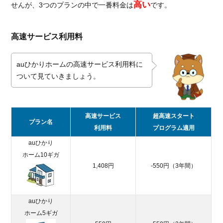
高い
せんが、3つのプランの中で一番料金は
です。
法は
あ
る？
高速サービス利用料
2.1.
auひ
auひかりホームの高速サービス利用料に
かり
ついて見ていきましょう。
の公
式キ
ャン
ペー
高速サービス
超高速スタート
ン
プラン名
利用料
プログラム適用
2.1.1.
auひかり
新規申
ホーム10ギガ
し込み
1,408円
-550円（3年間）
で工事
費が実
質無料
auひかり
2.1.2.
ホーム5ギガ
auスマ