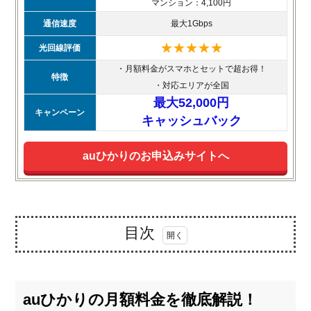
マンション：4,100円
通信速度
最大1Gbps
★★★★★
光回線評価
・月額料金がスマホとセットで超お得！
特徴
・対応エリアが全国
最大52,000円
キャンペーン
キャッシュバック
auひかりのお申込みサイトへ
目次
1.
au
ひか
auひかりの月額料金を徹底解説！
りの