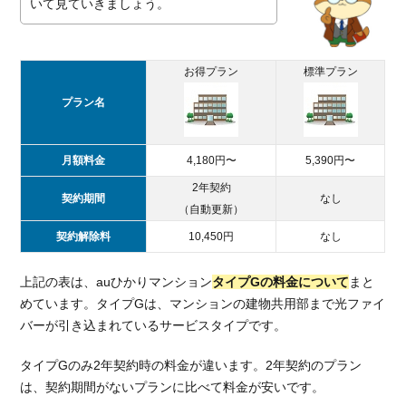
いて見ていきましょう。
総
括：
月額
お得プラン
標準プラン
料金
の安
プラン名
さで
選ぶ
なら
月額料金
4,180円〜
5,390円〜
au
2年契約
ひか
契約期間
なし
り
（自動更新）
契約解除料
10,450円
なし
上記の表は、auひかりマンション
タイプGの料金について
まと
めています。タイプGは、マンションの建物共用部まで光ファイ
バーが引き込まれているサービスタイプです。
タイプGのみ2年契約時の料金が違います。2年契約のプラン
は、契約期間がないプランに比べて料金が安いです。