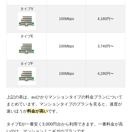
安
タイプV
く
て
100Mbps
4,180円〜
お
す
す
タイプE
め
100Mbps
3,740円〜
光
回
線
タイプF
を
紹
100Mbps
4,290円〜
介
4.1.
ドコ
上記の表は、auひかりマンションタイプの料金プランについて
モ光
まとめています。マンションタイプのプランを見ると、速度が
4.2.
速いほうが
料金が高い
です。
ソフ
トバ
タイプEが一番安く3,000円台から利用できます。一番料金が高
ンク
いのは、マンションミニギガのプランです。