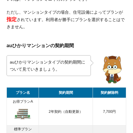
光
ただし、マンションタイプの場合、住宅設備によってプランが
5.
指定
されています。利用者が勝手にプランを選択することはで
月
額
きません。
料
金
が
auひかりマンションの契約期間
安
く
auひかりマンションタイプの契約期間に
て
ついて見ていきましょう。
お
す
す
め
プラン名
契約期間
契約解除料
光
回
お得プランA
線
2年契約（自動更新）
7,700円
を
比
較
標準プラン