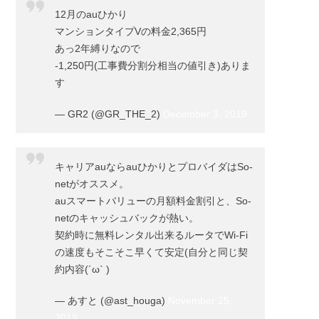
12月のauひかり
マンションタイプVの料金2,365円
あっ2年縛りなので
-1,250円(工事費分割分相当の値引き)ありま
す
— GR2 (@GR_THE_2)
December 3, 2019
キャリアauならauひかりとプロバイダはSo-
netがオススメ。
auスマートバリューの月額料金割引と、So-
netのキャッシュバックが熱い。
契約時に無料レンタル出来るルータでWi-Fi
の速度もそこそこ早くて安定(自分と同じ契
約内容(´ω` )
— あすと (@ast_houga)
November 25,
2019