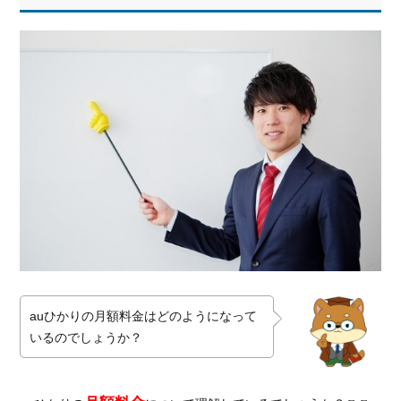
月額
料金
を徹
底解
説！
1.1.
auひ
かり
ホー
ムの
月額
料金
1.1.1.
契約期
間によ
って3
auひかりの月額料金はどのようになって
パター
いるのでしょうか？
ンの料
金
1.1.2.