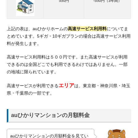
550円
-550円（3年間）
ホとセ
ットで
月額料
金から
上記の表は、auひかりホームの
高速サービス利用料
についてま
割引
とめています。5ギガ・10ギガプランの場合は高速サービス利用
2.2.
料が発生します。
代理
店の
高速サービス利用料は５００円です。また高速サービスが利用
キャ
できるのは全国どこでも利用できるわけではありません。一部
ンペ
の地域に限られています。
ーン
でさ
エリア
らに
高速サービスが利用できる
は、東京都・神奈川県・埼玉
お得
県・千葉県の一部です。
3.
au
auひかりマンションの月額料金
ひ
か
り
に
auひかりマンションの月額料金を見てい