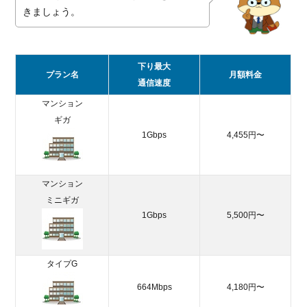
乗
きましょう。
り
換
え
て
下り最大
プラン名
月額料金
月
通信速度
額
マンション
料
ギガ
金
が
1Gbps
4,455円〜
下
が
っ
マンション
た
ミニギガ
人
1Gbps
5,500円〜
4.
月
額
タイプG
料
664Mbps
4,180円〜
金
が