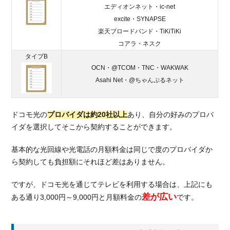
6.
エディオンネット・ic-net
総
excite・SYNAPSE
括：
楽天ブロードバンド・TiKiTiKi
ドコ
コアラ・ネスク
モ光
はド
タイプB
コモ
OCN・@TCOM・TNC・WAKWAK
ユー
Asahi Net・@ちゃんぷるネット
ザー
なら
格安
ドコモ光の
プロバイダは約20社以上
あり、自分の好みのプロバ
に
イダを選択してそこから契約することができます。
基本的な光回線や光電話の月額料金は同じで度のプロバイダか
ら契約しても負担額にそれほど差はありません。
ですが、ドコモ光を通じてテレビを利用する場合は、上記にも
差が広い
ある通り3,000円～9,000円と月額料金の
です。