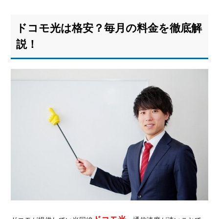
ドコ
モ光
ドコモ光は格安？毎月の料金を徹底解
は格
安？
説！
毎月
の料
金を
徹底
解
説！
1.1.
ドコ
モ光
の料
金プ
ラン
1.2.
ドコ
モ光
のオ