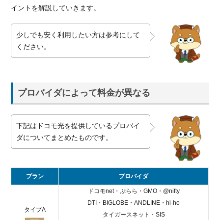
る
イントを解説していきます。
光
回
少しでも安く利用したい方は参考にして
線
ください。
を
比
較
5.1.
プロバイダによって料金が異なる
月額
料金
で比
下記はドコモ光を提供しているプロバイ
較
ダについてまとめたものです。
5.2.
スマ
ホの
セッ
プラン
プロバイダ
ト割
ドコモnet・ぷらら・GMO・@nifty
引で
DTI・BIGLOBE・ANDLINE・hi-ho
比較
タイプA
タイガースネット・SIS