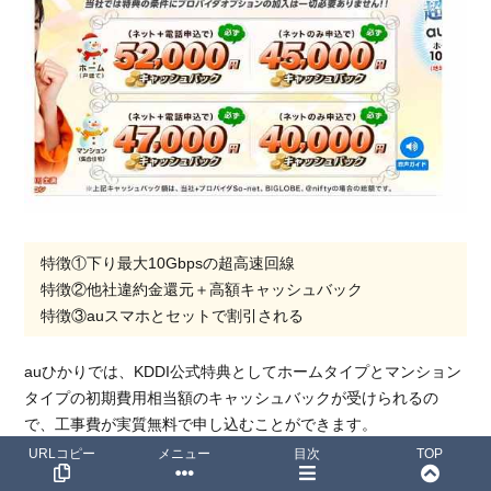
特徴①下り最大10Gbpsの超高速回線
特徴②他社違約金還元＋高額キャッシュバック
特徴③auスマホとセットで割引される
auひかりでは、KDDI公式特典としてホームタイプとマンション
タイプの初期費用相当額のキャッシュバックが受けられるの
で、工事費が実質無料で申し込むことができます。
URLコピー
メニュー
目次
TOP
さらにKDDI正規代理店のNNコミュニケーションズから、ネット