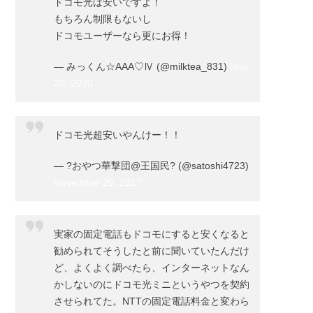
ドコモ光は安いですよ！
リッ
もちろん制限もないし
トに
ドコモユーザーなら更にお得！
つい
て
— みっくん☆AAA♡Ⅳ (@milktea_831)
May
3.1.1.
20, 2020
高額キ
ャッシ
ュバッ
ドコモ光超安いやんけー！！
ク
3.1.2.
— ?おやつ華撃団@王国民? (@satoshi4723)
月額料
November 20, 2017
金が安
い
3.1.3.
実家の固定電話もドコモにすると安くなると
高性能
勧められてそうしたと前に聞いていたんだけ
ルータ
ど、よくよく調べたら、インターネットなん
ーが無
かしないのにドコモ光ミニというやつを契約
料レン
させられてた。NTTの固定電話料金と変わら
タルで