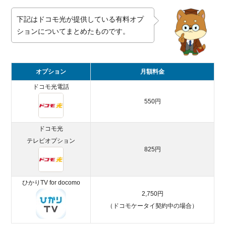
る
2.2.
下記はドコモ光が提供している有料オプ
ドコ
ションについてまとめたものです。
モユ
ーザ
ーは
スマ
オプション
月額料金
ホの
ドコモ光電話
月額
550円
料金
が割
引
ドコモ光
テレビオプション
2.3.
825円
最も
お得
な窓
ひかりTV for docomo
口か
2,750円
ら申
し込
（ドコモケータイ契約中の場合）
みす