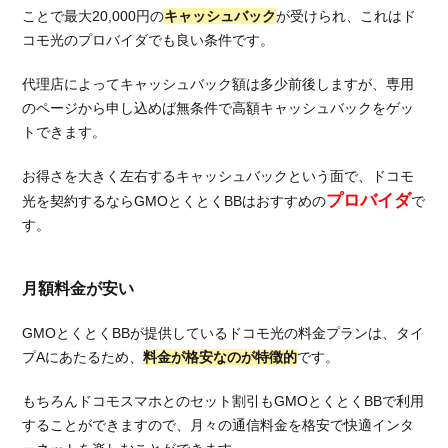
ことで最大20,000円の
キャッシュバック
が受けられ、これはド
コモ光のプロバイダでも良い条件です。
代理店によってキャッシュバック額は多少前後しますが、専用
のページから申し込めば無条件で高額キャッシュバックをゲッ
トできます。
お得さを大きく左右するキャッシュバックという面で、ドコモ
プロバイダ
光を契約するならGMOとくとくBBはおすすめの
で
す。
月額料金が安い
GMOとくとくBBが提供しているドコモ光の料金プランは、タイ
プAにあたるため、
料金が格安なのが特徴的
です。
もちろんドコモスマホとのセット割引もGMOとくとくBBで利用
することができますので、月々の通信料金を格安で快適インタ