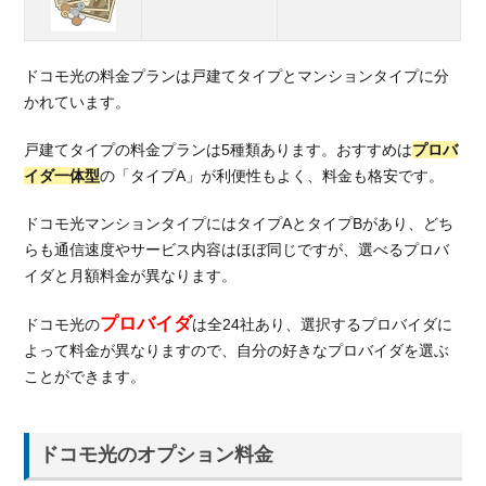
を
契
約
ドコモ光の料金プランは戸建てタイプとマンションタイプに分
す
かれています。
る
た
戸建てタイプの料金プランは5種類あります。おすすめは
プロバ
め
イダ一体型
の「タイプA」が利便性もよく、料金も格安です。
の
ポ
ドコモ光マンションタイプにはタイプAとタイプBがあり、どち
イ
ン
らも通信速度やサービス内容はほぼ同じですが、選べるプロバ
ト
イダと月額料金が異なります。
2.1.
プロバイダ
ドコモ光の
は全24社あり、選択するプロバイダに
プロ
よって料金が異なりますので、自分の好きなプロバイダを選ぶ
バイ
ダに
ことができます。
よっ
て料
金が
ドコモ光のオプション料金
異な