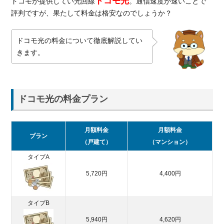
ドコモ光
ドコモが提供してい光回線
。通信速度が速いことで
プシ
評判ですが、果たして料金は格安なのでしょうか？
ョン
料金
ドコモ光の料金について徹底解説してい
1.3.
きます。
ドコ
モ光
の料
金に
ドコモ光の料金プラン
関す
る評
判を
月額料金
月額料金
調査
プラン
（戸建て）
（マンション）
2.
タイプA
格
安
5,720円
4,400円
で
ド
コ
タイプB
モ
5,940円
4,620円
光