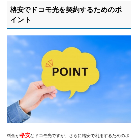
介
格安でドコモ光を契約するためのポ
4.1.
auひ
イント
かり
4.2.
NURO
光
5.
ド
コ
モ
光
以
外
に
格
安
で
使
格安
料金が
なドコモ光ですが、さらに格安で利用するためのポ
え