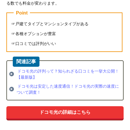
る数でも料金が変わります。
ト
Point
4.
ド
戸建てタイプとマンションタイプがある
コ
各種オプションが豊富
モ
光
口コミでは評判がいい
以
外
に
格
安
ドコモ光の評判って？知られざる口コミを一挙大公開！
で
【最新版】
使
ドコモ光は安定した速度通信！ドコモ光の実際の速度に
え
ついて調査！
る
光
回
ドコモ光の詳細はこちら
線
を
紹