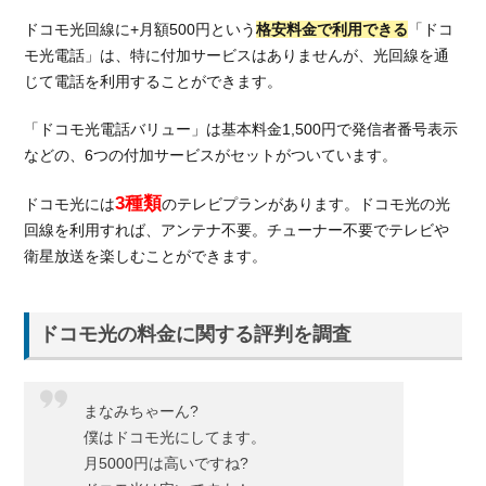
る
ドコモ光回線に+月額500円という
格安料金で利用できる
「ドコ
3.
モ光電話」は、特に付加サービスはありませんが、光回線を通
ドコ
じて電話を利用することができます。
モ光
を格
安で
「ドコモ光電話バリュー」は基本料金1,500円で発信者番号表示
契約
などの、6つの付加サービスがセットがついています。
する
なら
3種類
ドコモ光には
のテレビプランがあります。ドコモ光の光
GMO
回線を利用すれば、アンテナ不要。チューナー不要でテレビや
とく
衛星放送を楽しむことができます。
とく
BB
3.1.
ドコモ光の料金に関する評判を調査
GMO
とく
とく
まなみちゃーん?
BBか
僕はドコモ光にしてます。
ら契
約す
月5000円は高いですね?
るメ