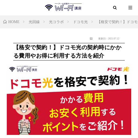
HOME
光回線
光コラボ
ドコモ光
【格安で契約！】ドコモ
更新日：2021.07.12
【格安で契約！】ドコモ光の契約時にかか
る費用やお得に利用する方法を紹介