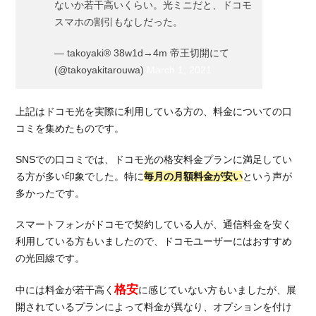
ないか若干高いくらい。光ミニだと、ドコモ
きる
スマホの割引もなしだった。
3.2.
ドコ
— takoyaki® 38w1d→4m 帝王切開にて
モ光
(@takoyakitarouwa)
March 1, 2021
の公
式キ
ャン
上記はドコモ光を実際に利用している方の、料金についての口
ペー
コミを集めたものです。
ンも
併用
SNSでの口コミでは、ドコモ光の格安料金プランに満足してい
可
る方が多い印象でした。特に
毎月の月額料金が安い
という声が
3.2.1.
多かったです。
工事費
無料キ
スマートフォンがドコモで契約している人が、通信料金を安く
ャンペ
利用している方もいましたので、ドコモユーザーにはおすすめ
ーン
の光回線です。
3.2.2.
dポイ
格安
中には料金が若干高く
に感じていない方もいましたが、展
ントプ
開されているプランによって料金が異なり、オプションを付け
レゼン