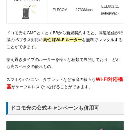
WRC-2533GST2
IEEE802.11
ELECOM
1733Mbps
(a/b/g/n/ac)
ドコモ光をGMOとくとくBBから新規契約すると、高速通信が特
徴のv6プラス対応の
高性能Wi-Fiルーター
を無料でレンタルする
ことができます。
据え置きタイプのルーターを様々な種類で展開しており、どれ
も高スペックの優れもの。
Wi-Fi対応機
スマホやパソコン、タブレットなど家庭の様々な
器
がケーブルレスでつなげることができます。
ドコモ光の公式キャンペーンも併用可