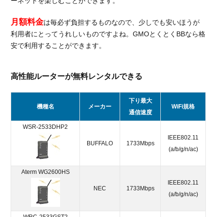
ーネットを楽しむことができます。
月額料金
は毎必ず負担するものなので、少しでも安いほうが
利用者にとってうれしいものですよね。GMOとくとくBBなら格
安で利用することができます。
高性能ルーターが無料レンタルできる
下り最大
機種名
メーカー
WiFi規格
通信速度
WSR-2533DHP2
IEEE802.11
BUFFALO
1733Mbps
(a/b/g/n/ac)
Aterm WG2600HS
IEEE802.11
NEC
1733Mbps
(a/b/g/n/ac)