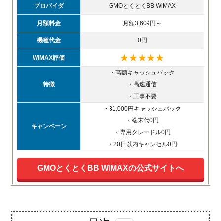
プロパイダ
GMOとくとくBB WiMAX
月額料金
月額3,609円～
機種代金
0円
★★★★★
WiMAX評価
・高額キャッシュバック
特徴
・高速通信
・工事不要
・31,000円キャッシュバック
・端末代0円
キャンペーン
・専用クレードル0円
・20日以内キャンセル0円
GMOとくとくBB WiMAXの公式サイトへ