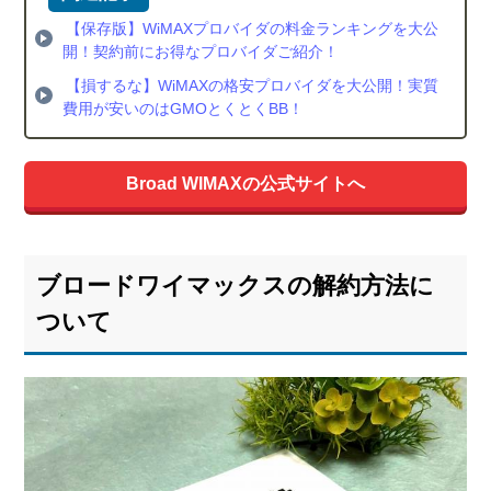
金
【保存版】WiMAXプロバイダの料金ランキングを大公
を0
開！契約前にお得なプロバイダご紹介！
円
【損するな】WiMAXの格安プロバイダを大公開！実質
に
費用が安いのはGMOとくとくBB！
す
る
方
法
Broad WIMAXの公式サイトへ
3.1.
「い
つで
ブロードワイマックスの解約方法に
も解
約サ
ついて
ポー
ト」
で解
約金
が0円
3.2.
20ヶ