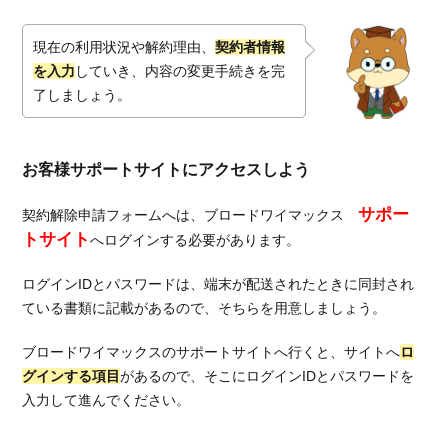
ブロ
ード
ワイ
現在の利用状況や解約理由、
契約者情報
マッ
を入力
していき、内容の変更手続きを完
クス
了しましょう。
とお
すす
め2社
を比
お客様サポートサイトにアクセスしよう
較
サポー
契約解除申請フォームへは、ブロードワイマックス
5.3.1.
トサイト
へログインする必要があります。
３年間
の月額
ログインIDとパスワードは、端末が配送されたときに同封され
料金平
均を比
ている書類に記載があるので、そちらを用意しましょう。
較
ブロードワイマックスのサポートサイトへ行くと、サイトへ
ロ
5.3.2.
グインする項目
があるので、そこにログインIDとパスワードを
３年間
入力して進んでください。
の実質
費用を
比較