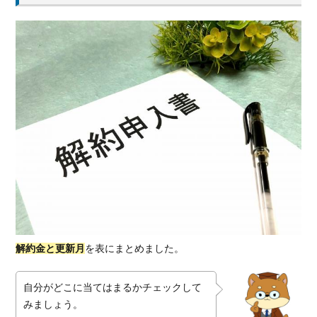
方
法
に
つ
い
て
2.1.
電話
で解
約す
る方
法
2.1.1.
電話で
解約手
解約金と更新月
を表にまとめました。
続きを
する手
順
自分がどこに当てはまるかチェックして
2.1.2.
みましょう。