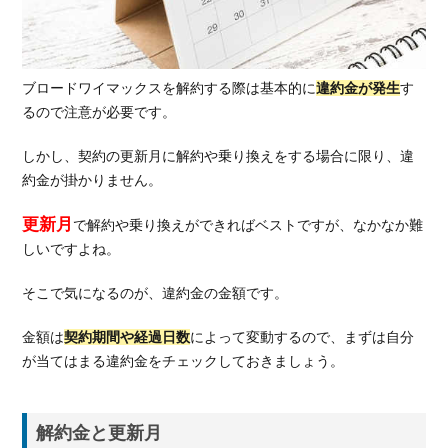
金と
更新
月
ブロードワイマックスを解約する際は基本的に
違約金が発生
す
1.2.1.
3年契
るので注意が必要です。
約
しかし、契約の更新月に解約や乗り換えをする場合に限り、違
2.
約金が掛かりません。
ブ
ロ
更新月
で解約や乗り換えができればベストですが、なかなか難
ー
ド
しいですよね。
ワ
イ
そこで気になるのが、違約金の金額です。
マ
ッ
金額は
契約期間や経過日数
によって変動するので、まずは自分
ク
が当てはまる違約金をチェックしておきましょう。
ス
の
解
解約金と更新月
約