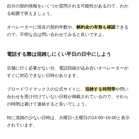
てし
自分の契約情報をいくつか質問される可能性があるので、わか
まう
る範囲で答えましょう。
5.
ブロ
オペレーターに現在の契約年数や、
解約金の有無も確認
できる
ード
ので、不明な点は問い合わせてみると良いですよ。
ワイ
マッ
クス
電話する際は混雑しにくい平日の日中にしよう
を解
約し
店舗に行く必要がない分、電話回線が込み合いオペレーターが
てプ
すぐに対応できない日時があります。
ロバ
イダ
ブロードワイマックスの公式サイトに、
混雑する時間帯
や問い
を乗
合わせを受け付けていない日程が掲載されているので、それら
り換
える
の時間は避けて連絡すると良いでしょう。
な
ら？
特に混雑の少ない日時は、火曜日~土曜日の14:00~16:00と表示
されています。
5.1.
高額