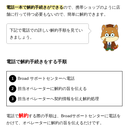
特
電話一本で解約手続きができる
ので、携帯ショップのように店
典・
舗に行って待つ必要もないので、簡単に解約できます。
キャ
ンペ
ーン
下記で電話での詳しい解約手順を見てい
が受
きましょう。
けら
れな
くな
る
電話で解約手続きをする手順
4.3.
オプ
Broad サポートセンターへ電話
ショ
担当オペレーターに解約の旨を伝える
ンサ
ービ
担当オペレーターへ契約情報を伝え解約処理
スが
利用
でき
解約
電話で
する際の手順は、Broadサポートセンターに電話を
なく
かけて、オペレーターに解約の旨を伝えるだけです。
なっ