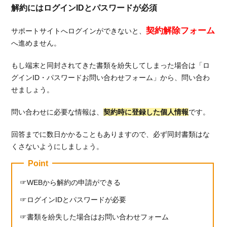
解約にはログインIDとパスワードが必須
5.3.3.
auスマ
契約解除フォーム
サポートサイトへログインができないと、
ートバ
へ進めません。
リュ
―mine
もし端末と同封されてきた書類を紛失してしまった場合は「ロ
を比較
グインID・パスワードお問い合わせフォーム」から、問い合わ
6.
せましょう。
総
括：
問い合わせに必要な情報は、
契約時に登録した個人情報
です。
ブロ
ード
回答までに数日かかることもありますので、必ず同封書類はな
ワイ
くさないようにしましょう。
マッ
クス
Point
の解
WEBから解約の申請ができる
約金
を0
ログインIDとパスワードが必要
円に
する
書類を紛失した場合はお問い合わせフォーム
なら