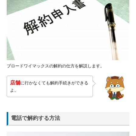
月以
上利
用の
場合0
円で
機種
変更
4.
ブ
ブロードワイマックスの解約の仕方を解説します。
ロ
ー
ド
店舗
に行かなくても解約手続きができる
ワ
よ。
イ
マ
ッ
ク
ス
電話で解約する方法
解
約