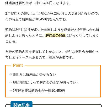
2.2.2.
経過後は解約金が一律10,450円になります。
解約に
はログ
2年契約との違いは、当然ながら25か月目の更新月がないので、
インID
その時点で解約金が10,450円な点ですね。
とパス
ワード
契約は2年しばりが多いため同じような感覚だと2年経つから解
が必須
約しようと思ったときに、
解約金の発生
にびっくりしてしまう
3.
ことも。
ブ
ロ
自分の契約内容を把握しておかないと、余計な解約金が掛かっ
ー
てしまうケースもあるので、注意が必要です。
ド
Point
ワ
イ
更新月は解約金が掛からない
マ
ッ
契約期間によって解約金の金額が減っていく
ク
2年経過後は解約金が一律10,450円
ス
の
解
約