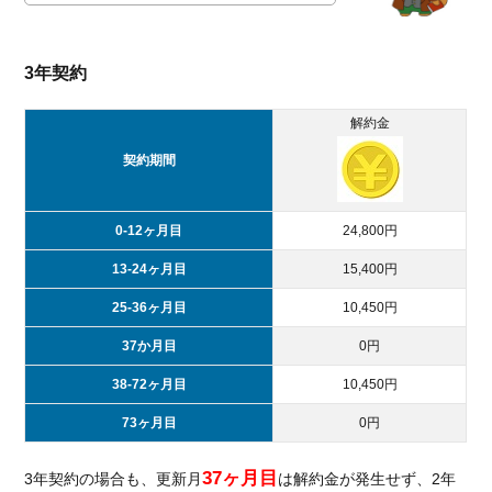
電話す
る際は
混雑し
にくい
3年契約
平日の
日中に
解約金
しよう
契約期間
2.2.
WEB
で解
0-12ヶ月目
24,800円
約す
る方
13-24ヶ月目
15,400円
法
25-36ヶ月目
10,450円
2.2.1.
37か月目
0円
お客様
サポー
38-72ヶ月目
10,450円
トサイ
トにア
73ヶ月目
0円
クセス
しよう
37ヶ月目
3年契約の場合も、更新月
は解約金が発生せず、2年