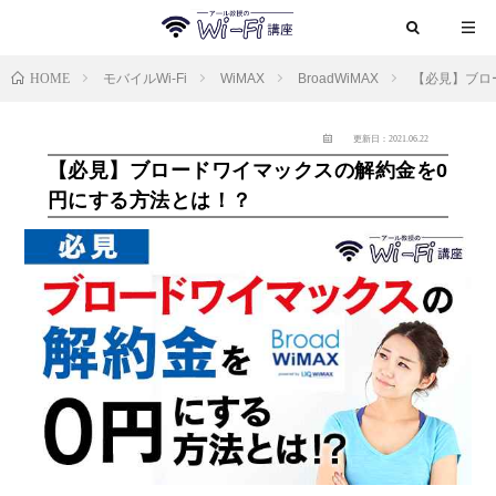
HOME
モバイルWi-Fi
WiMAX
BroadWiMAX
【必見】ブロ
更新日：2021.06.22
【必見】ブロードワイマックスの解約金を0
円にする方法とは！？