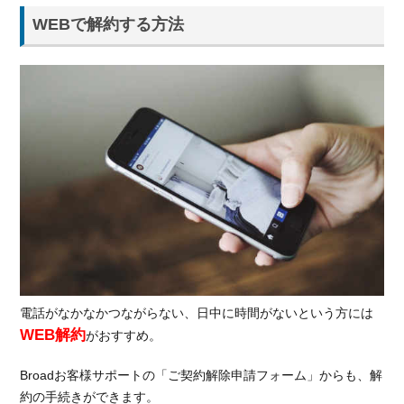
キャ
ッシ
WEBで解約する方法
ュバ
ック
が解
約金
を相
殺｜
GMO
とく
とく
BB
5.2.
月額料
金が業
界最安
電話がなかなかつながらない、日中に時間がないという方には
級｜カ
WEB解約
がおすすめ。
シモ
WiMAX
Broadお客様サポートの「ご契約解除申請フォーム」からも、解
5.3.
約の手続きができます。