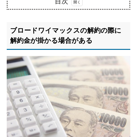
目次
1.
ブ
ロ
ブロードワイマックスの解約の際に
ー
ド
解約金が掛かる場合がある
ワ
イ
マ
ッ
ク
ス
の
解
約
の
際
に
解
約
金