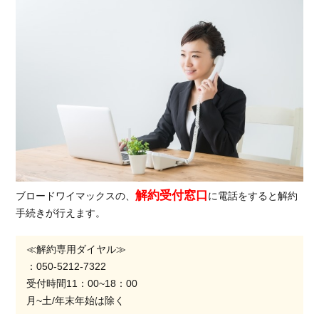
前
の
注
意
点
4.1.
25日
まで
は当
月扱
いと
なる
が、
解約受付窓口
ブロードワイマックスの、
に電話をすると解約
それ
手続きが行えます。
以降
は翌
月扱
≪解約専用ダイヤル≫
いと
：050-5212-7322
なる
受付時間11：00~18：00
月~土/年末年始は除く
4.2.
各種