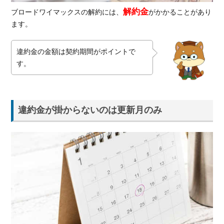
が
解約金
ブロードワイマックスの解約には、
がかかることがあり
掛
ます。
か
る
場
違約金の金額は契約期間がポイントで
合
す。
が
あ
る
1.1.
違約金が掛からないのは更新月のみ
違約
金が
掛か
らな
いの
は更
新月
のみ
1.2.
解約