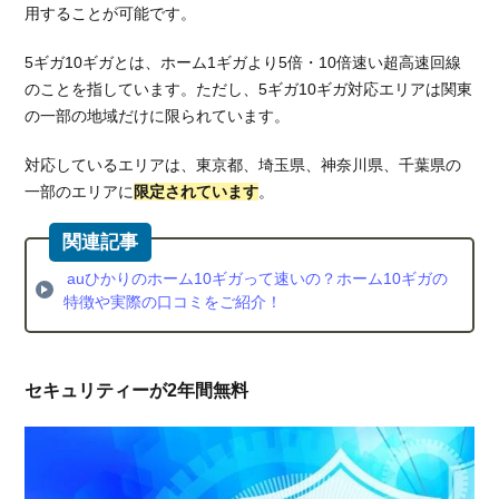
用することが可能です。
ッシ
ュバ
5ギガ10ギガとは、ホーム1ギガより5倍・10倍速い超高速回線
ック
のことを指しています。ただし、5ギガ10ギガ対応エリアは関東
を比
較
の一部の地域だけに限られています。
5.3.
対応しているエリアは、東京都、埼玉県、神奈川県、千葉県の
スマ
一部のエリアに
限定されています
。
ホの
セッ
ト割
引を
auひかりのホーム10ギガって速いの？ホーム10ギガの
比較
特徴や実際の口コミをご紹介！
6.
総
括：
セキュリティーが2年間無料
au
ひか
りは
プロ
バイ