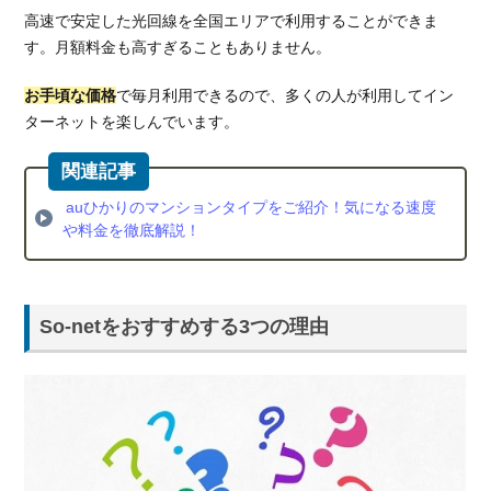
ひか
高速で安定した光回線を全国エリアで利用することができま
り
す。月額料金も高すぎることもありません。
So-
net
の速
お手頃な価格
で毎月利用できるので、多くの人が利用してイン
度の
ターネットを楽しんでいます。
評判
は？
3.
auひかりのマンションタイプをご紹介！気になる速度
au
や料金を徹底解説！
ひか
りと
So-
net
So-netをおすすめする3つの理由
光は
何が
違
う？
3.1.
So-