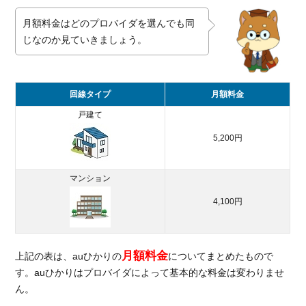
ギガ対
応
月額料金はどのプロバイダを選んでも同
じなのか見ていきましょう。
1.2.3.
セキュ
リティ
ーが2
回線タイプ
月額料金
年間無
戸建て
料
5,200円
1.3.
割引
とキ
マンション
ャッ
シュ
4,100円
バッ
クが
選べ
月額料金
る
上記の表は、auひかりの
についてまとめたもので
す。auひかりはプロバイダによって基本的な料金は変わりませ
2.
ん。
au