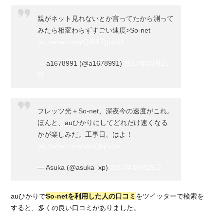
親がネット見れないとか言ってたから測って
みたら相変わらずすごい速度>So-net
pic.twitter.com/QrBiFQpa3U
— a1678991 (@a1678991)
2017年10月15
日
フレッツ光＋So-net、深夜今の速度がこれ。
ほんと、auひかりにしてどれだけ速くなる
かが楽しみだ。工事日、はよ！
pic.twitter.com/vaoQhjru2o
— Asuka (@asuka_xp)
2017年10月29日
auひかりで
So-netを利用した人の口コミ
をツイッターで検索を
すると、多くの良い口コミがありました。