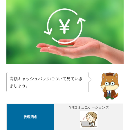
くなる
3.2.2.
auひか
りの方
が通信
速度が
速い
3.3.
提供
エリ
アは
高額キャッシュバックについて見ていき
So-
ましょう。
net光
の方
が多
い
NNコミュニケーションズ
4.
代理店名
高
速