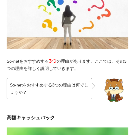
net光
はフ
レッ
ツ回
線の
コラ
ボ光
3.2.
So-
3つ
net光
So-netをおすすめする
の理由があります。ここでは、その3
より
つの理由を詳しく説明していきます。
auひ
かり
So-netをおすすめする3つの理由は何でし
がお
ょうか？
すす
め
3.2.1.
auひか
高額キャッシュバック
りの方
が実質
的に安