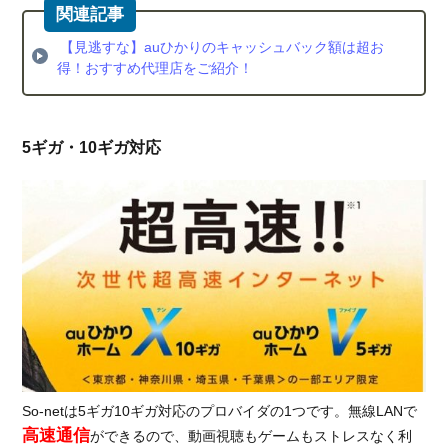
速
通
【見逃すな】auひかりのキャッシュバック額は超お
信
得！おすすめ代理店をご紹介！
が
で
き
る
5ギガ・10ギガ対応
光
回
線
を
比
較
5.1.
通信
速度
を比
較
So-netは5ギガ10ギガ対応のプロバイダの1つです。無線LANで
5.2.
高速通信
ができるので、動画視聴もゲームもストレスなく利
キャ