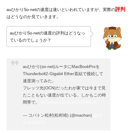
評判
auひかりSo-netの速度は速いといわれていますが、実際の
はどうなのか見ていきます。
auひかりSo-netの速度の評判はどうなっ
ているのでしょうか？
auひかり(so-net)ルータにMacBookProを
Thunderbolt2-Gigabit Ether直結で接続して
速度測ってみた。
フレッツ光(OCN)だったわが家では今まで見
たこともない速度が出ている。しかもこの時
間帯で。
pic.twitter.com/eJnTKCWMsD
— コバトン松村(松村靖) (@machan)
2019
年10月24日