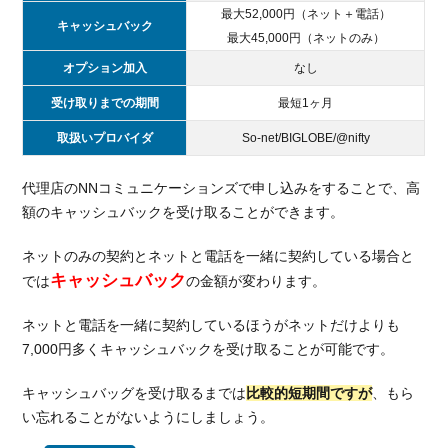
通
最大52,000円（ネット＋電話）
キャッシュバック
信
最大45,000円（ネットのみ）
が
オプション加入
なし
で
き
受け取りまでの期間
最短1ヶ月
る
光
取扱いプロバイダ
So-net/BIGLOBE/@nifty
回
線
代理店のNNコミュニケーションズで申し込みをすることで、高
を
額のキャッシュバックを受け取ることができます。
紹
介
ネットのみの契約とネットと電話を一緒に契約している場合と
4.1.
キャッシュバック
では
の金額が変わります。
NURO
光
ネットと電話を一緒に契約しているほうがネットだけよりも
7,000円多くキャッシュバックを受け取ることが可能です。
4.2.
ドコ
モ光
キャッシュバッグを受け取るまでは
比較的短期間ですが
、もら
い忘れることがないようにしましょう。
5.
高