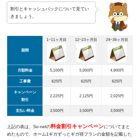
割引とキャッシュバックについて見てい
きましょう。
1~11ヶ月目
12~23ヶ月目
24~36ヶ月目
期間
月額料金
5,100円
5,000円
4,900円
工事費
625円
625円
625円
キャンペーン
2,225円
2,125円
2,025円
割引
支払い料金
3,500円
3,500円
3,500円
料金割引キャンペーン
上記の表は、So-netの
についてまと
めたもので、ホーム1ギガずっとギガ得プランの金額を記載した