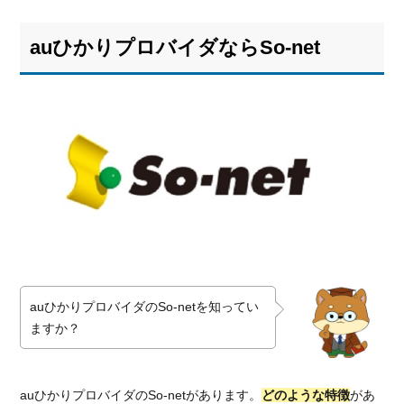
au
ひ
auひかりプロバイダならSo-net
か
り
プ
ロ
バ
イ
ダ
な
ら
So-
net
1.1.
月額
auひかりプロバイダのSo-netを知ってい
料金
ますか？
はど
のプ
ロバ
イダ
auひかりプロバイダのSo-netがあります。
どのような特徴
があ