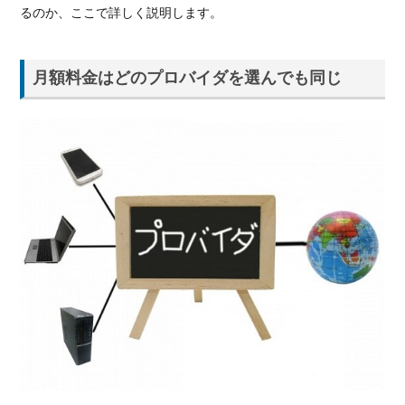
を選
るのか、ここで詳しく説明します。
んで
も同
じ
月額料金はどのプロバイダを選んでも同じ
1.2.
So-
netを
おす
すめ
する3
つの
理由
1.2.1.
高額キ
ャッシ
ュバッ
ク
1.2.2.
5ギ
ガ・10