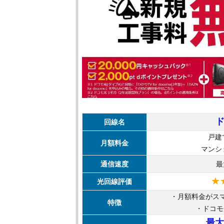
回線名
戸建
月額料金
マンシ
通信速度
最
★
光回線評価
・月額料金がス
特徴
・ドコモ
最大