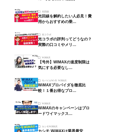
光回線
光回線を解約したい人必見！費
用からおすすめの乗…
光コラボ
光コラボの評判ってどうなの？
実際の口コミやメリ…
WiMAX
【号外】WIMAXの速度制限は
気にする必要なし…
モバイルWi-Fi
WiMAX
WiMAXプロパイダを徹底比
較！１番お得なプロ…
WiMAX
WiMAXのキャンペーンはブロ
ードワイマックス…
カシモWiMAX
カシモ WiMAXは業界最安