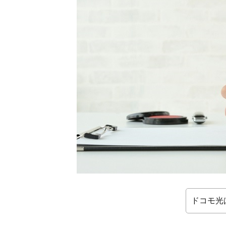
越
し
先
で
も
使
う
な
ら
移
転
手
続
き
1.1.
移転
手続
きと
ドコモ光
は？
1.2.