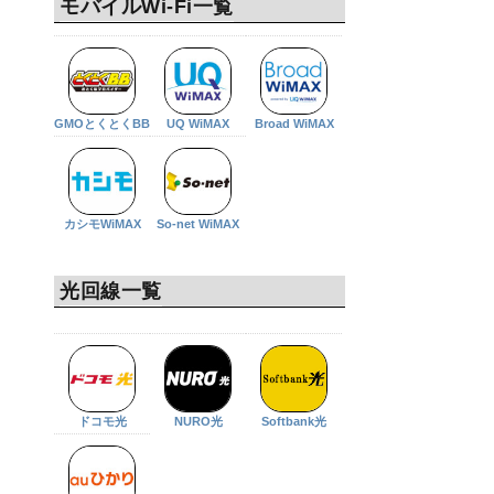
モバイルWi-Fi一覧
GMOとくとくBB
UQ WiMAX
Broad WiMAX
カシモWiMAX
So-net WiMAX
光回線一覧
ドコモ光
NURO光
Softbank光