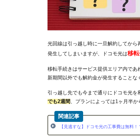
光
の
移
転
手
続
き
光回線は引っ越し時に一旦解約してから
前
移転
発生してしまいますが、ドコモ光は
に
確
認
移転手続きはサービス提供エリア内であ
し
新期間以外でも解約金が発生することな
た
い
引っ越し先でも今まで通りにドコモ光を
内
容
でも2週間
、プランによっては1ヶ月半か
2.1.
移転
先で
【見逃すな】ドコモ光の工事費は無料！
ドコ
モ光