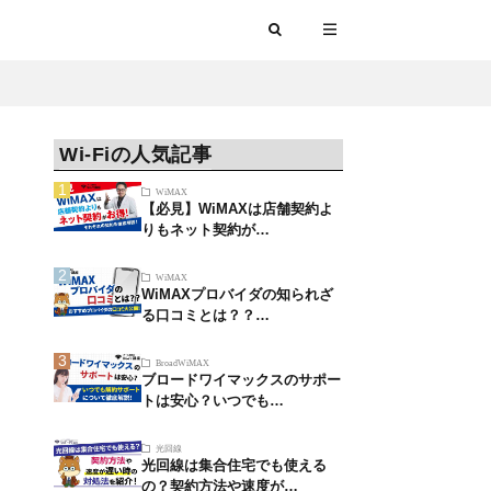
Wi-Fiの人気記事
WiMAX
【必見】WiMAXは店舗契約よ
りもネット契約が…
WiMAX
WiMAXプロバイダの知られざ
る口コミとは？？…
BroadWiMAX
ブロードワイマックスのサポー
トは安心？いつでも…
光回線
光回線は集合住宅でも使える
の？契約方法や速度が…