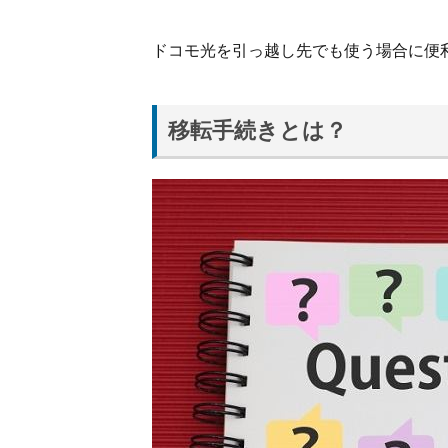
ドコ
モ光
の移
ドコモ光を引っ越し先でも使う場合に便
転手
続き
は
移転手続きとは？
WEB
から
1.3.
ドコ
モ光
の移
転手
続き
の手
順
2.
ド
コ
モ