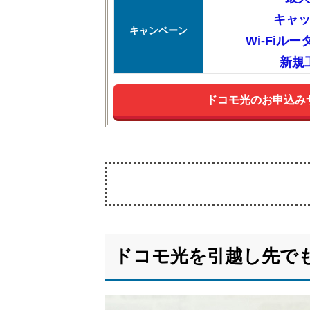
キャ
キャンペーン
Wi-Fiル
新規
ドコモ光のお申込み
1.
ド
コ
ドコモ光を引越し先で
モ
光
を
引