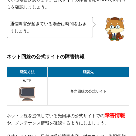
力
ミを確認しましょう。
の
お
す
通信障害が起きている場合は時間をおき
す
ましょう。
め
光
回
線
ネット回線の公式サイトの障害情報
を
紹
確認方法
確認先
介
WEB
3.1.
auひ
各光回線の公式サイト
かり
3.2.
ドコ
障害情報
ネット回線を提供している光回線の公式サイトでの
モ光
や、メンテナンス情報を確認するようにしましょう。
3.3.