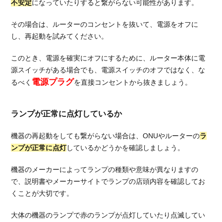
不安定
になっていたりすると繋がらない可能性があります。
繋
が
その場合は、ルーターのコンセントを抜いて、電源をオフに
ら
し、再起動を試みてください。
な
い
状
このとき、電源を確実にオフにするために、ルーター本体に電
態
源スイッチがある場合でも、電源スイッチのオフではなく、な
が
電源プラグ
るべく
を直接コンセントから抜きましょう。
改
善
し
ランプが正常に点灯しているか
な
い
機器の再起動をしても繋がらない場合は、ONUやルーターの
ラ
時
ンプが正常に点灯
しているかどうかを確認しましょう。
2.1.
ネッ
機器のメーカーによってランプの種類や意味が異なりますの
ト回
で、説明書やメーカーサイトでランプの店頭内容を確認してお
線の
くことが大切です。
サポ
ート
大体の機器のランプで赤のランプが点灯していたり点滅してい
セン