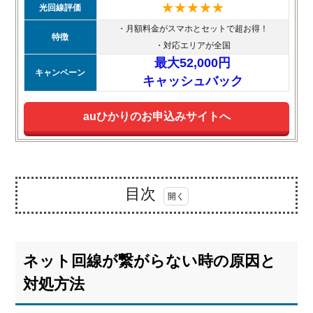
★★★★★
光回線評価
・月額料金がスマホとセットで超お得！
特徴
・対応エリアが全国
最大52,000円
キャンペーン
キャッシュバック
auひかりのお申込みサイトへ
目次
1.
ネ
ッ
ネット回線が繋がらない時の原因と
ト
回
対処方法
線
が