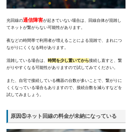
5.
総
通信障害
括：
光回線の
が起きていない場合は、回線自体が混雑し
ネッ
てネットが繋がらない可能性があります。
ト回
線が
夜などの時間帯で利用者が増えることによる混雑で、まれにつ
繋が
ながりにくくなる時があります。
らな
い時
混雑している場合は、
時間を少し置いてから
接続し直すと、繋
は原
がりやすくなる可能性がありますので試してみてください。
因の
確認
また、自宅で接続している機器の台数が多いことで、繋がりに
を
くくなっている場合もありますので、接続台数を減らすなどを
試してみましょう。
原因⑤ネット回線の料金が未納になっている