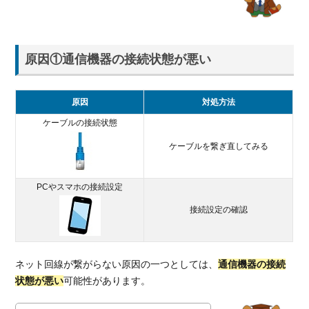
状態
が悪
い
1.1.1.
原因①通信機器の接続状態が悪い
LANケ
ーブル
が途中
原因
対処方法
で抜け
ケーブルの接続状態
ていな
いか
ケーブルを繋ぎ直してみる
1.1.2.
PC・ス
PCやスマホの接続設定
マホの
設定が
接続設定の確認
正しく
されて
いるか
ネット回線が繋がらない原因の一つとしては、
通信機器の接続
1.2.
状態が悪い
可能性があります。
原因
②ONU