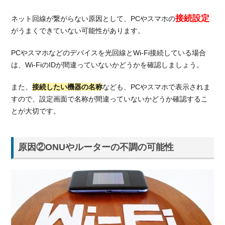
起き
てい
接続設定
ネット回線が繋がらない原因として、PCやスマホの
る
がうまくできていない可能性があります。
1.3.1.
ネット
PCやスマホなどのデバイスを光回線とWi-Fi接続している場合
回線の
は、Wi-FiのIDが間違っていないかどうかを確認しましょう。
公式サ
イトの
また、
接続したい機器の名称
なども、PCやスマホで表示されま
障害情
すので、設定画面で名称が間違っていないかどうか確認するこ
報
とが大切です。
1.3.2.
SNS上
のユー
原因②ONUやルーターの不調の可能性
ザーの
声
1.4.
原因
④回
線が
混雑