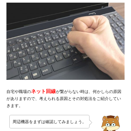
繋
が
ら
な
い
時
の
原
因
と
対
処
方
法
ネット回線
自宅や職場の
が繋がらない時は、何かしらの原因
1.1.
がありますので、考えられる原因とその対処法をご紹介してい
原因
きます。
①通
信機
器の
周辺機器をまずは確認してみましょう。
接続