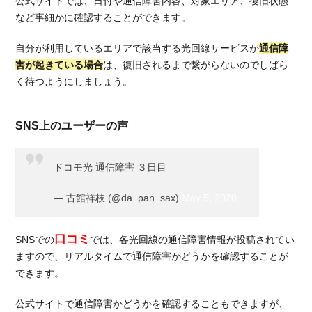
公式サイトでは、日付や通信障害内容、対象エリア、復旧状態
ソフ
など事細かに確認することができます。
トバ
ンク
光
自分が利用しているエリアで該当する光回線サービスが
通信障
害が起きている場合
は、復旧されるまで繋がらないのでしばら
3.4.
く待つようにしましょう。
NURO
光
4.
SNS上のユーザーの声
高
速
ドコモ光 通信障害 ３日目
通
信
が
— 古館祥枝 (@da_pan_sax)
May 5, 2020
魅
力
口コミ
SNSでの
では、各光回線の通信障害情報が投稿されてい
の
お
ますので、リアルタイムで通信障害かどうかを確認することが
す
できます。
す
め
公式サイトで通信障害かどうかを確認することもできますが、