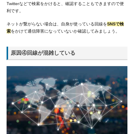
光
Twitterなどで検索をかけると、確認することもできますので便
回
利です。
線
を
ネットが繋がらない場合は、自身が使っている回線を
SNSで検
比
索
をかけて通信障害になっていないか確認してみましょう。
較
4.1.
通信
原因④回線が混雑している
速度
で比
較
4.2.
月額
料金
で比
較
4.3.
工事
費で
比較