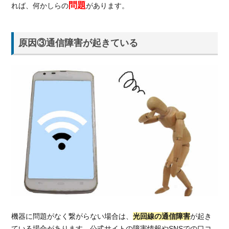
問題
れば、何かしらの
があります。
ター
に問
い合
わせ
原因③通信障害が起きている
2.2.
他社
のネ
ット
回線
に乗
り換
えて
みる
3.
高
速
通
信
が
機器に問題がなく繋がらない場合は、
光回線の通信障害
が起き
魅
ている場合があります。公式サイトの障害情報やSNSでの口コ