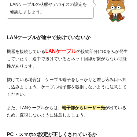
やルー
LANケーブルの状態やデバイスの設定を
ターの
確認しましょう。
不調の
可能性
1.2.1.
LANケーブルが途中で抜けていないか
機器を
再起動
LANケーブル
機器を接続している
の接続部分にゆるみが発生
する
していたり、途中で抜けているとネット回線が繋がらない可能
1.2.2.
性があります。
ランプ
が正常
抜けている場合は、ケーブル端子をしっかりと差し込み口へ押
に点灯
し込みましょう。ケーブル端子部を破損しないように注意して
してい
ください。
るか
1.3.
また、LANケーブルからは、
端子部からレーザー光
が出ている
原因
ため、直視しないように注意しましょう。
③通
信障
害が
PC・スマホの設定が正しくされているか