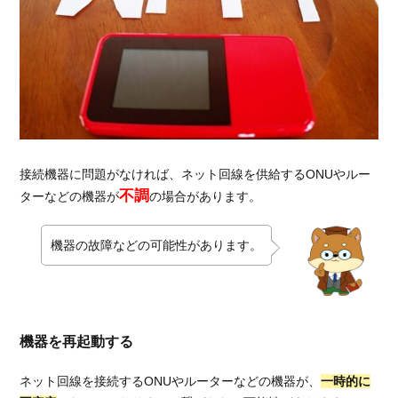
して
いる
1.5.
原因
⑤ネ
ット
回線
の料
金が
接続機器に問題がなければ、ネット回線を供給するONUやルー
未納
不調
ターなどの機器が
の場合があります。
にな
って
機器の故障などの可能性があります。
いる
2.
ネ
ッ
ト
機器を再起動する
回
線
ネット回線を接続するONUやルーターなどの機器が、
一時的に
が