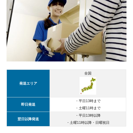
5.
どん
なと
きも
WiFi
とメ
リッ
ト満
載の
おす
すめ
モバ
全国
イル
WiFi
発送エリア
を比
較
・平日13時まで
5.1.
即日発送
・土曜11時まで
キャ
・平日13時以降
ンペ
翌日以降発送
・土曜11時以降・日曜祝日
ーン
内容