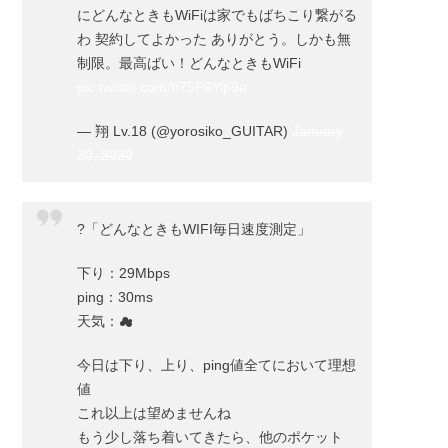
にどんなときもWiFiは家でもばちこり繋がる
わ 契約してよかった ありがとう。しかも無
制限。最高ばい！どんなときもWiFi
pic.twitter.com/h75P6Yip9a
— 翔 Lv.18 (@yorosiko_GUITAR)
January
30, 2020
?「どんなときもWIFI毎日速度測定」
下り：29Mbps
ping：30ms
天気：☁
今日は下り、上り、ping値全てにおいて理想
値
これ以上は望めませんね
もう少し落ち着いてきたら、他のポケット