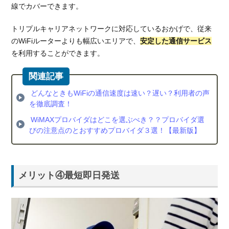
線でカバーできます。
4.1.
実質
トリプルキャリアネットワークに対応しているおかげで、従来
料金
のWiFiルーターよりも幅広いエリアで、
安定した通信サービス
が非
を利用することができます。
常に
安
い！
GMO
どんなときもWiFiの通信速度は速い？遅い？利用者の声
とく
を徹底調査！
とく
WiMAXプロバイダはどこを選ぶべき？？プロバイダ選
BB
びの注意点のとおすすめプロバイダ３選！【最新版】
4.2.
乗り換
えキャ
ンペー
メリット④最短即日発送
ン実施
中！
Broad
WiMAX