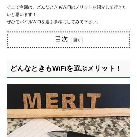
そこで今回は、どんなときもWiFiのメリットを紹介して行きた
いと思います！
ぜひモバイルWiFiを選ぶ参考にしてみて下さい。
目次
1.
どん
なと
どんなときもWiFiを選ぶメリット！
きも
WiFi
を選
ぶメ
リッ
ト！
1.1.
メリ
ット
①デ