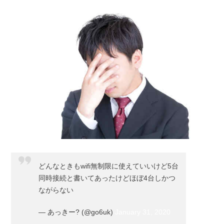
どんなときもwifi無制限に使えていいけど5台
同時接続と書いてあったけどほぼ4台しかつ
ながらない
— あっきー? (@go6uk)
January 31, 2020