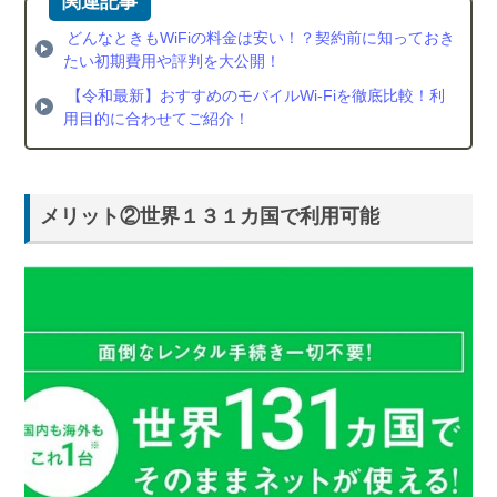
ポー
トあ
どんなときもWiFi の料金は安い！？契約前に知っておき
り
たい初期費用や評判を大公開！
1.6.
【令和最新】おすすめのモバイルWi-Fiを徹底比較！利
メリ
用目的に合わせてご紹介！
ット
⑥月
額料
金が
メリット②世界１３１カ国で利用可能
シン
プル
でお
安い
2.
どんな
ときも
WiFiは
メリッ
ト満載
だけど
デメリ