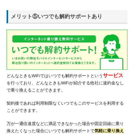
ト満
載で
メリット⑤いつでも解約サポートあり
おす
すめ
サービス
どんなときもWiFiではいつでも解約サポートという
を行っており、どんなときもWiFiが紹介する他社に違約金なし
で乗り換えることができます。
契約後であれば利用制限なくいつでもこのサービスを利用する
ことができます。
万が一通信速度などに満足できなかった場合や固定回線に乗り
換えたくなった場合にいつでも解約サポートで
気軽に乗り換え