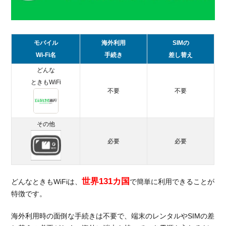
ットも
あ
る！？
モバイル
海外利用
SIMの
2.1.
Wi-Fi名
手続き
差し替え
デメ
リッ
どんな
ト①
ときもWiFi
最大
不要
不要
接続
台数
が少
その他
ない
必要
必要
2.2.
デメ
リッ
世界131カ国
ト②
どんなときもWiFiは、
で簡単に利用できることが
通信
特徴です。
速度
が速
海外利用時の面倒な手続きは不要で、端末のレンタルやSIMの差
くな