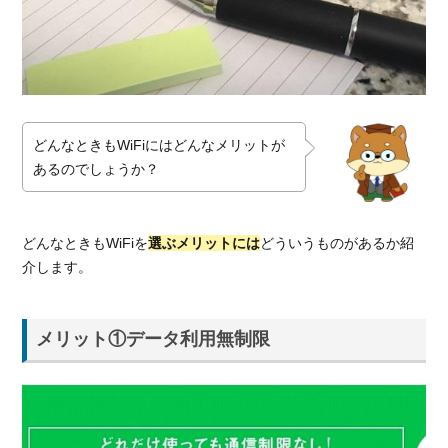
ータ
利用
無制
限
1.2.
メリ
ット
どんなときもWiFiにはどんなメリットが
②世
あるのでしょうか？
界１
３１
カ国
どんなときもWiFiを
選ぶメリットには
どういうものがあるか紹
で利
介します。
用可
能
1.3.
メリット①データ利用無制限
メリ
ット
③ト
リプ
ルキ