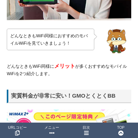
どんなときもWiFi同様におすすめのモバ
イルWiFiを見ていきましょう！
メリット
どんなときもWiFi同様に
が多くおすすめなモバイル
WiFiを2つ紹介します。
実質料金が非常に安い！GMOとくとくBB
URLコピー
メニュー
目次
TOP