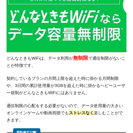
ャリ
アネ
ット
ワー
クに
対応
1.4.
メリ
ット
無制限
どんなときもWiFiは、データ利用が
で通信制限がないこ
④最
とが特徴です。
短即
日発
契約しているプランの月間上限を超えた時に掛かる月間制限
送
や、3日間の累計使用量が3GBを超えた時に掛かるヘビーユーザ
1.5.
ー規制がどんなときもWiFiにはありません。
メリ
ット
通信制限の心配をする必要がないので、データ使用量の大きい
⑤い
オンラインゲームや動画視聴でも
ストレスなく
楽しむことがで
つで
きます。
も解
約サ