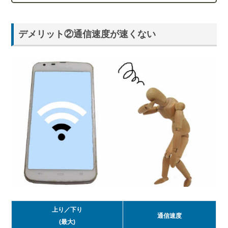
デメリット②通信速度が速くない
上り／下り
通信速度
(最大)