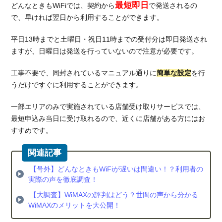
最短即日
どんなときもWiFiでは、契約から
で発送されるの
5.2.
で、早ければ翌日から利用することができます。
通信
速度
平日13時までと土曜日・祝日11時までの受付分は即日発送され
5.3.
ますが、日曜日は発送を行っていないので注意が必要です。
3年間
の月
工事不要で、同封されているマニュアル通りに
簡単な設定
を行
額料
うだけですぐに利用することができます。
金平
均と
一部エリアのみで実施されている店舗受け取りサービスでは、
実質
最短申込み当日に受け取れるので、近くに店舗がある方にはお
費用
すすめです。
6.
総
括：
【号外】どんなときもWiFiが遅いは間違い！？利用者の
どん
実際の声を徹底調査！
なと
きも
【大調査】WiMAXの評判はどう？世間の声から分かる
WiFi
WiMAXのメリットを大公開！
はメ
リッ