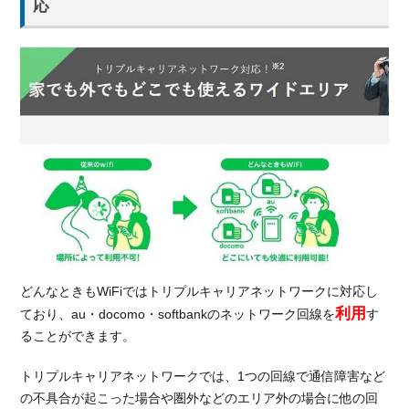
応
3.2.
悪い
口コ
ミ
4.
どん
なと
きも
WiFi
同様
にメ
リッ
ト満
載の
おす
どんなときもWiFiではトリプルキャリアネットワークに対応し
すめ
利用
ており、au・docomo・softbankのネットワーク回線を
す
のモ
ることができます。
バイ
ル
トリプルキャリアネットワークでは、1つの回線で通信障害など
WiFi
の不具合が起こった場合や圏外などのエリア外の場合に他の回
２選