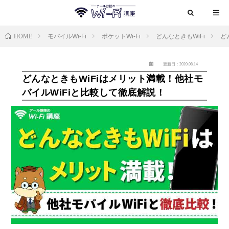
HOME
モバイルWi-Fi
ポケットWi-Fi
どんなときもWiFi
ど
更新日：2020.08.14
どんなときもWiFiはメリット満載！他社モ
バイルWiFiと比較して徹底解説！