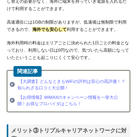
し替えの必要がなく、海外に端末を持っていき電源を入れるだ
い
けで利用することができます。
3.
どん
高速通信には1GBの制限がありますが、低速後は無制限で利用
なと
できるので、
海外でも安心して
利用することができます。
きも
WiFi
海外利用時の料金はエリアごとに決められた1日ごとの料金とな
のメ
っており、利用しない日は0円なので、気づいたら高額になって
リッ
いたということも起こりにくくて安心です。
トを
ユー
ザー
はど
【大調査】どんなときもWiFiの評判は安心の高評価！？
う感
知られざる口コミ大公開！
じた
【お得情報】WiMAXのキャンペーン情報を一挙大公
の？
開！お得なプロバイダはこちら！
3.1.
良い
口コ
ミ
メリット③トリプルキャリアネットワークに対