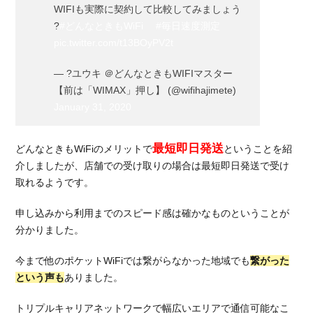
WIFIも実際に契約して比較してみましょう
?
#どんなときもWiFi
#毎日速度測定
pic.twitter.com/t13BOyPV2t
— ?ユウキ ＠どんなときもWIFIマスター
【前は「WIMAX」押し】 (@wifihajimete)
January 31, 2020
最短即日発送
どんなときもWiFiのメリットで
ということを紹
介しましたが、店舗での受け取りの場合は最短即日発送で受け
取れるようです。
申し込みから利用までのスピード感は確かなものということが
分かりました。
今まで他のポケットWiFiでは繋がらなかった地域でも
繋がった
という声も
ありました。
トリプルキャリアネットワークで幅広いエリアで通信可能なこ