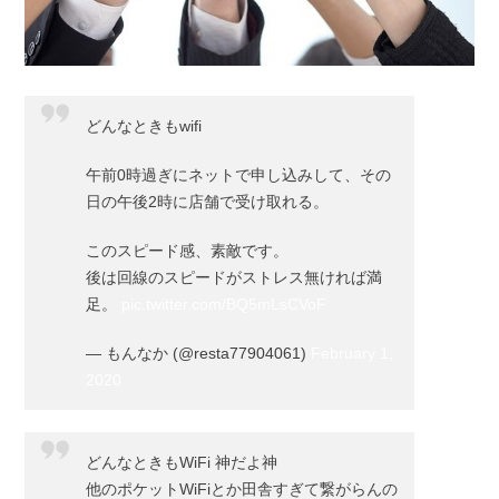
どんなときもwifi
午前0時過ぎにネットで申し込みして、その
日の午後2時に店舗で受け取れる。
このスピード感、素敵です。
後は回線のスピードがストレス無ければ満
足。
pic.twitter.com/BQ5mLsCVoF
— もんなか (@resta77904061)
February 1,
2020
どんなときもWiFi 神だよ神
他のポケットWiFiとか田舎すぎて繋がらんの