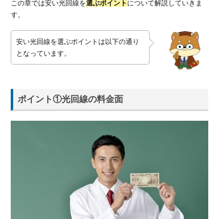
この章では安い光回線を
選ぶポイント
について解説していきま
1.1.1.
す。
光回線
の月額
料金
安い光回線を選ぶポイントは以下の通り
となっています。
1.1.2.
光回線
の工事
費
ポイント①光回線の料金面
1.2.
ポイ
ント
②ス
マホ
とセ
ット
で割
引
1.3.
ポイ