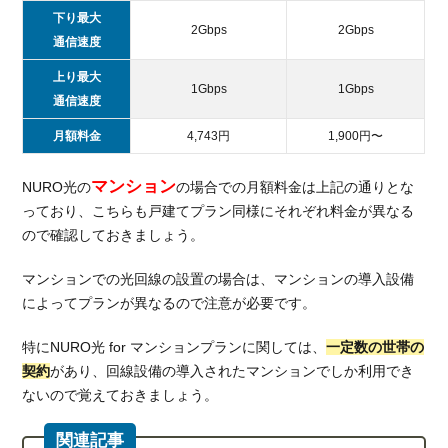
下り最大
2Gbps
2Gbps
通信速度
上り最大
1Gbps
1Gbps
通信速度
月額料金
4,743円
1,900円〜
マンション
NURO光の
の場合での月額料金は上記の通りとな
っており、こちらも戸建てプラン同様にそれぞれ料金が異なる
ので確認しておきましょう。
マンションでの光回線の設置の場合は、マンションの導入設備
によってプランが異なるので注意が必要です。
特にNURO光 for マンションプランに関しては、
一定数の世帯の
契約
があり、回線設備の導入されたマンションでしか利用でき
ないので覚えておきましょう。