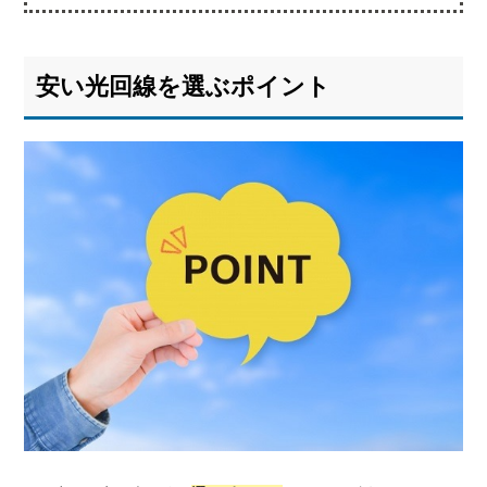
1.
安
い
安い光回線を選ぶポイント
光
回
線
を
選
ぶ
ポ
イ
ン
ト
1.1.
ポイ
ント
①光
回線
の料
金面