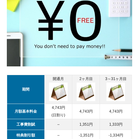
開通月
2ヶ月目
3～31ヶ月目
期間
4,743円
月額基本料金
4,743円
4,743円
(日割り)
工事費割賦
–
1,351円
1,333円
特典割引額
–
-1,351円
-1,334円