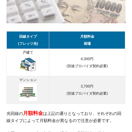
なら
NURO
光
2.1.
NURO
光の
回線タイプ
月額料金
月額
(フレッツ光)
相場
料金
戸建て
2.1.1.
4,300円
戸建て
(別途プロバイダ契約必要)
の場合
2.1.2.
マンション
マンシ
3,700円
ョンの
(別途プロバイダ契約必要)
場合
2.2.
月額料金
光回線の
は上記の通りとなっており、それぞれの回
NURO
線タイプによって月額料金が異なるので注意が必要です。
光は
キャ