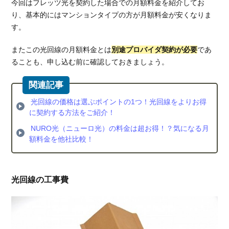
ンペ
今回はフレッツ光を契約した場合での月額料金を紹介してお
ーン
り、基本的にはマンションタイプの方が月額料金が安くなりま
がお
す。
得
またこの光回線の月額料金とは
別途プロバイダ契約が必要
であ
2.2.1.
ることも、申し込む前に確認しておきましょう。
高額キ
ャッシ
ュバッ
ク実施
光回線の価格は選ぶポイントの1つ！光回線をよりお得
中
に契約する方法をご紹介！
2.2.2.
NURO光（ニューロ光）の料金は超お得！？気になる月
工事費
額料金を他社比較！
無料キ
ャンペ
ーン
光回線の工事費
2.3.
NURO
光の
評判
は？