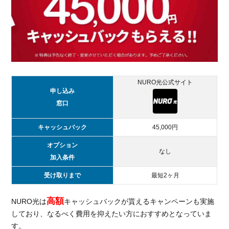
NURO光公式サイト
申し込み
窓口
キャッシュバック
45,000円
オプション
なし
加入条件
受け取りまで
最短2ヶ月
高額
NURO光は
キャッシュバックが貰えるキャンペーンも実施
しており、なるべく費用を抑えたい方におすすめとなっていま
す。