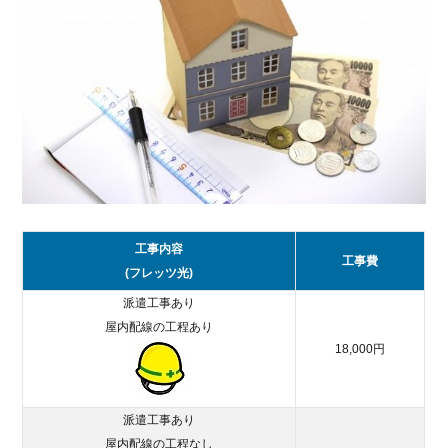
3.
月
額
料
金
の
安
い
お
す
す
工事内容
め
工事費
(フレッツ光)
光
回
派遣工事あり
線
屋内配線の工程あり
を
18,000円
紹
介
3.1.
派遣工事あり
auひ
屋内配線の工程なし