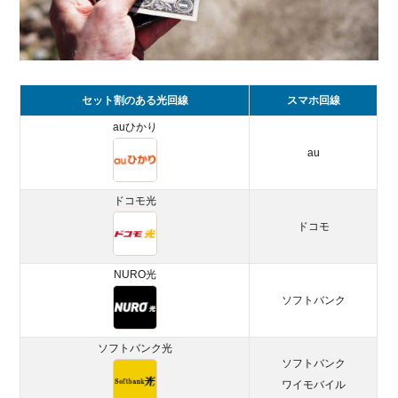
セッ
ト割
引で
比較
5.
セット割のある光回線
スマホ回線
総
auひかり
括：
au
安い
光回
線を
ドコモ光
契約
ドコモ
する
なら
NURO
NURO光
光が
ソフトバンク
おす
すめ
ソフトバンク光
ソフトバンク
ワイモバイル