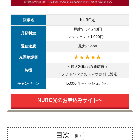
回線名
NURO光
戸建て：4,743円
月額料金
マンション：1,900円～
通信速度
最大2Gbps
★★★★★
光回線評価
・最大2Gbpsの通信速度
特徴
・ソフトバンクのスマホ割引に対応
キャンペーン
45,000円キャッシュバック
NURO光のお申込みサイトへ
目次