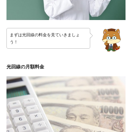
ント
③キ
ャン
ペー
ン内
容
まずは光回線の料金を見ていきましょ
う！
1.3.1.
月額料
金割引
1.3.2.
光回線の月額料金
高額の
キャッ
シュバ
ック
2.
安い
光回
線を
使う