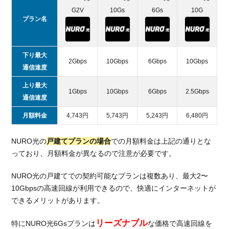
G2V
10Gs
6Gs
10G
プラン名
下り最大
2Gbps
10Gbps
6Gbps
10Gbps
通信速度
上り最大
1Gbps
10Gbps
6Gbps
2.5Gbps
通信速度
月額料金
4,743円
5,743円
5,243円
6,480円
NURO光の
戸建てプランの場合
での月額料金は上記の通りとな
っており、月額料金が異なるので注意が必要です。
NURO光の戸建てでの契約可能なプランは複数あり、最大2〜
10Gbpsの高速回線が利用できるので、快適にインターネットが
できるメリットがあります。
リーズナブル
特にNURO光6Gsプランは
な価格で高速回線を