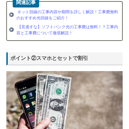
す
め
ネット回線の工事内容や期間を詳しく解説！工事費無料
光
のおすすめ光回線をご紹介！
回
線
【見逃すな】ソフトバンク光の工事費は無料！？工事内
を
容と工事費について徹底解説！
比
較
4.1.
ポイント②スマホとセットで割引
月額
料金
で比
較
4.2.
工事
費で
比較
4.3.
スマ
ホの