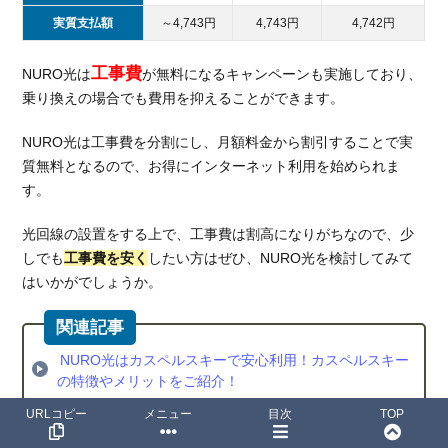
実質支払額
～4,743円
4,743円
4,742円
工事費
NURO光は
が無料になるキャンペーンも実施しており、
乗り換えの場合でも費用を抑えることができます。
NURO光は工事費を分割にし、月額料金から割引することで実
質無料となるので、お得にインターネット利用を始められま
す。
光回線の設置をする上で、工事費は割高になりがちなので、少
しでも
工事費を安く
したい方はぜひ、NURO光を検討してみて
はいかがでしょうか。
NURO光はカスペルスキーで安心利用！カスペルスキー
の特徴やメリットをご紹介！
NURO光は関西で利用可能！NURO光の関西での提供状
URLコピー
メニュー
目次
TOP
況や利用するメリットについてご紹介