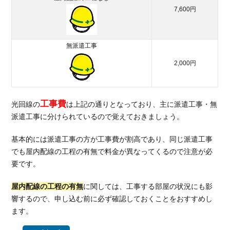
かり
7,600円
3.2.
ドコ
モ光
無派遣工事
3.3.
2,000円
ソフ
トバ
ンク
工事費
光回線の
は上記の通りとなっており、主に派遣工事・無
光
派遣工事に分けられているので覚えておきましょう。
4.
月
基本的には派遣工事の方が工事費が割高であり、同じ派遣工事
額
でも屋内配線の工程の有無で料金が異なってくるので注意が必
料
要です。
金
の
屋内配線の工程の有無
に関しては、工事する部屋の状況にも影
安
響するので、申し込む前に必ず確認しておくことをおすすめし
い
お
ます。
す